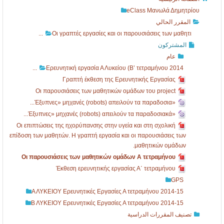
τ
ι
eClass Μανωλά Δημητρίου
ε
ά
المقرر الحالي
τ
σ
Οι γραπτές εργασίες και οι παρουσιάσεις των μαθητι...
ρ
ε
المشتركون
عام
ι
α
Ερευνητική εργασία Α Λυκείου (Β’ τετραμήνου 2014...
μ
ς
Γραπτή έκθεση της Ερευνητικής Εργασίας
ή
τ
Οι παρουσιάσεις των μαθητικών ομάδων του project
ν
ω
«Έξυπνες» μηχανές (robots) απειλούν τα παραδοσια...
ο
ν
«Έξυπνες» μηχανές (robots) απειλούν τα παραδοσιακά...
Οι επιπτώσεις της ηχορύπανσης στην υγεία και στη σχολική
υ
μ
επίδοση των μαθητών. Η γραπτή εργασία και οι παρουσιάσεις των
2
α
μαθητικών ομάδων.
0
θ
Οι παρουσιάσεις των μαθητικών ομάδων Α τετραμήνου
Έκθεση ερευνητικής εργασίας Α΄ τετραμήνου
1
η
GPS
4
τ
Α ΛΥΚΕΙΟΥ Ερευνητικές Εργασίες Α τετραμήνου 2014-15
..
ι.
Β ΛΥΚΕΙΟΥ Ερευνητικές Εργασίες Α τετραμήνου 2014-15
.
.
تصنيف المقررات الدراسية