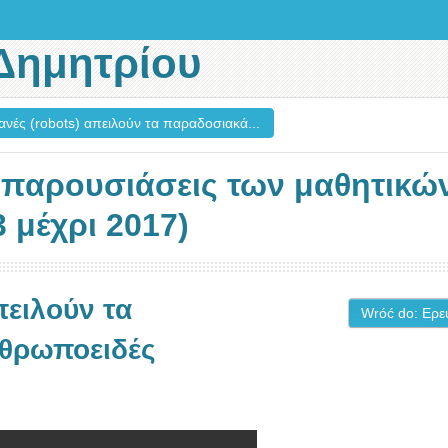
Δημητρίου
νές (robots) απειλούν τα παραδοσιακά...
ι παρουσιάσεις των μαθητικώ
 μέχρι 2017)
πειλούν τα
Wróć do: Ερε
νθρωποειδές