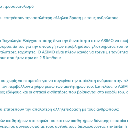
ολο προσανατολισμό
ου επιτρέπουν την απαλότερη αλληλεπίδραση με τους ανθρώπους
Τεχνολογία Ελέγχου στάσης δίνει την δυνατότητα στον ASIMO να σκύβ
ν ισορροπία του για την αποφυγή των προβλημάτων γλιστρήματος του π
γαλύτερες ταχύτητες. Ο ASIMO είναι πλέον ικανός να τρέχει με ταχύτητ
our που ήταν πριν σε 2.5 km/hour.
του χωρίς να σταματάει για να συγκρίνει την απόκλιση ανάμεσα στην 
ό τον περιβάλλοντα χώρο μέσω των αισθητήρων του. Επιπλέον, ο ASI
ες εδάφους και οι οπτικοί αισθητήρες που βρίσκονται στο κεφάλι του, 
ου επιτρέπουν την απαλότερη αλληλεπίδραση με τους ανθρώπους:
ν αισθητήρων στο κεφάλι του και των αισθητήρων δύναμης οι οποίοι 
νείται σε συγχρονισμό με τους ανθρώπους διευκολύνοντας την λήψη ή