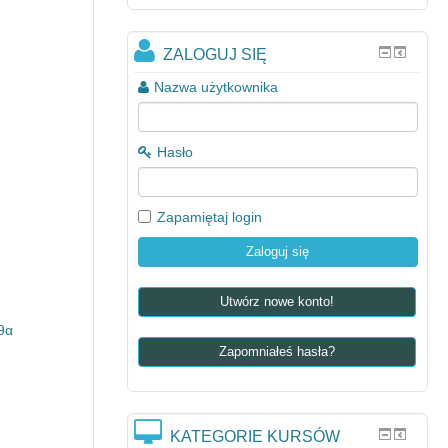
ZALOGUJ SIĘ
Nazwa użytkownika
Hasło
Zapamiętaj login
Utwórz nowe konto!
θα
Zapomniałeś hasła?
KATEGORIE KURSÓW