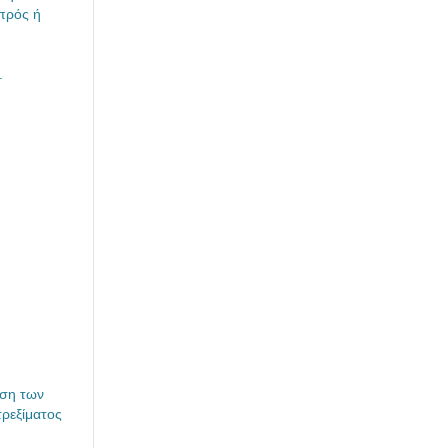
μπρός ή
.
ηση των
τρεξίματος