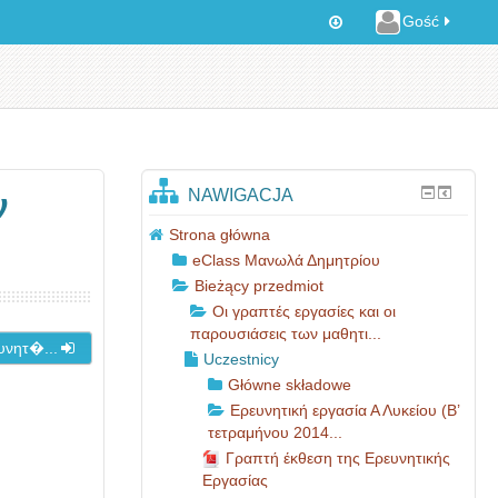
Gość
NAWIGACJA
ν
Strona główna
eClass Μανωλά Δημητρίου
Bieżący przedmiot
Οι γραπτές εργασίες και οι
παρουσιάσεις των μαθητι...
υνητ�...
Uczestnicy
Główne składowe
Ερευνητική εργασία Α Λυκείου (Β’
τετραμήνου 2014...
Γραπτή έκθεση της Ερευνητικής
Εργασίας