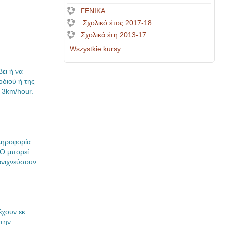
ΓΕΝΙΚΑ
Σχολικό έτος 2017-18
Σχολικά έτη 2013-17
Wszystkie kursy
...
ει ή να
οδιού ή της
α 3km/hour.
πληροφορία
MO μπορεί
ανιχνεύσουν
έχουν εκ
 την