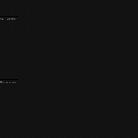
ικά, Γυμνάσια,
 Παιδαγωγιοκού