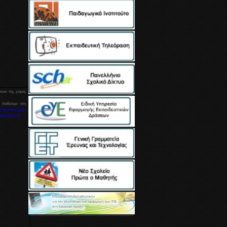
κεια της χώρας
 διαθέσιμο στη
cti.gr/index.php?
&Itemid=50