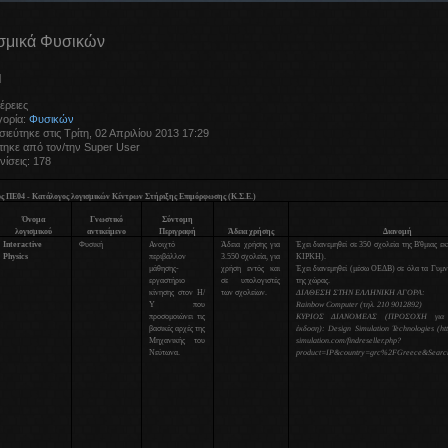
σμικά Φυσικών
έρειες
γορία:
Φυσικών
ιεύτηκε στις Τρίτη, 02 Απριλίου 2013 17:29
τηκε από τον/την Super User
ίσεις: 178
ς ΠΕ04 - Κατάλογος λογισμικών Κέντρων Στήριξης Επιμόρφωσης (Κ.Σ.Ε.)
Όνομα
Γνωστικό
Σύντομη
λογισμικού
αντικείμενο
Περιγραφή
Άδεια χρήσης
Διανομή
Interactive
Φυσική
Ανοιχτό
Άδεια χρήσης για
Έχει διανεμηθεί σε 350 σχολεία της Β'θμιας ε
Physics
περιβάλλον
3.550 σχολεία, για
ΚΙΡΚΗ).
μάθησης-
χρήση εντός και
Έχει διανεμηθεί (μέσω ΟΕΔΒ) σε όλα τα Γυμν
εργαστήριο
σε υπολογιστές
της χώρας.
κίνησης στον Η/
των σχολείων.
ΔΙΑΘΕΣΗ ΣΤΗΝ ΕΛΛΗΝΙΚΗ ΑΓΟΡΑ:
Υ που
Rainbow Computer (τηλ. 210 9012892)
προσομοιώνει τις
ΚΥΡΙΟΣ ΔΙΑΝΟΜΕΑΣ (ΠΡΟΣΟΧΗ για τ
βασικές αρχές της
έκδοση): Design Simulation Technologies (htt
Μηχανικής του
simulation.com/findreseller.php?
Νεύτωνα.
product=IP&country=grc%2FGreece&Search