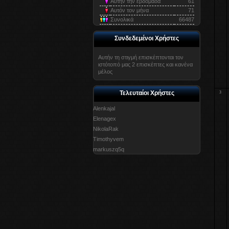
Αυτήν την εβδομάδα
61
Αυτόν τον μήνα
71
Συνολικά
66487
Συνδεδεμένοι Χρήστες
Αυτήν τη στιγμή επισκέπτονται τον
ιστότοπό μας 2 επισκέπτες και κανένα
μέλος
Τελευταίοι Χρήστες
3
Alenkajal
Elenagex
NikolaRak
Timothyvem
markuszq5q