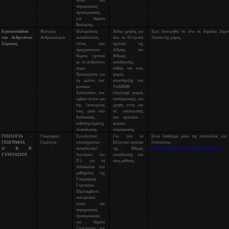
υλικό και
παραμετρικές
προσομοιώσεις
για θέματα
Βιολογίας.
Εγκυκλοπαίδεια
Βιολογία,
Πολυμεσικός
Άδεια χρήσης για
Έχει διανεμηθεί σε όλα τα δημόσια Δημοτ
του Ανθρωπίνου
Ανθρωπολογία
εκπαιδευτικός
όλα τα Ελληνικά
Λύκεια της χώρας.
Σώματος
τίτλος που
σχολεία της
πραγματεύεται
Α'θμιας και
θέματα σχετικά
Β'Θμιας
με το ανθρώπινο
εκπαίδευσης,
σώμα.
καθώς και τους
Προσφέρεται για
φορείς
τη μελέτη των
υποστήριξης του
φυσικών
ΥπΔΒΜΘ
διαδικασιών, των
(περιλαμβ. φορείς
έμβιων όντων και
επιπόρφωσης), για
της λειτουργίας
χρήση εντός και
τους μέσα από
σε υπολογιστές
διαδικασίες
των σχολείων /
καθοδηγούμενης
φορέων
ανακάλυψης.
επιμόρφωσης
ΓΕΩΛΟΓΙΑ -
Γεωγραφία-
Συνοδευτικό
Για όλα τα
Είναι διαθέσιμο μέσω της ιστοσελίδας του
ΓΕΩΓΡΑΦΙΑ
Γεωλογία
υποστηρικτικό
Ελληνικά σχολεία
Ινστιτούτου.
Α' & Β'
εκπαιδευτικό
της Β'θμιας
http://pi-schools.sch.gr/software/gymnasio/
ΓΥΜΝΑΣΙΟΥ
λογισμικό του
εκπαίδευσης και
Π.Ι. για τη
τους μαθητές.
διδασκαλία του
μαθήματος της
Γεωγραφίας
Γυμνασίου.
Περιλαμβάνει
πολυμεσικό
υλικό και
παραμετρικές
προσομοιώσεις
για θέματα
Γεωγραφίας και