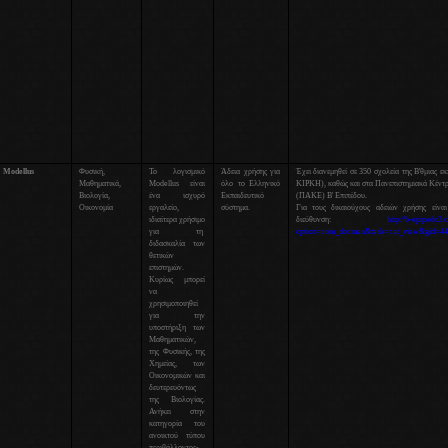
Modellus
Φυσική,
Το λογισμικό
Άδεια χρήσης για
Έχει διανεμηθεί σε 350 σχολεία της Β'θμιας ε
Μαθηματικά,
Modellus είναι
όλο το Ελληνικό
ΚΙΡΚΗ), καθώς και στα Πανεπιστημιακά Κέντ
Βιολογία,
ένα ισχυρό
Εκπαιδευτικό
(ΠΑΚΕ) Β' Επιπέδου.
Οικονομία
εργαλείο,
σύστημα.
Για τους δικαιούχους αδειών χρήσης είναι
ιδιαίτερα χρήσιμο
διεύθυνση:
http://b-epipedo2.
για τη
option=com_docman&task=cat_view&gid=44
διδασκαλία των
θετικών
επιστημών.
Kυρίως μπορεί
να
χρησιμοποιηθεί
για την
υποστήριξη των
Μαθηματικών,
της Φυσικής, της
Χημείας, των
Οικονομικών και
δευτερευόντως
της Βιολογίας.
Ανήκει στην
κατηγορία του
ανοικτού τύπου
περιβάλλοντος-