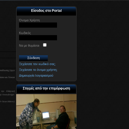
Είσοδος στο Portal
Όνομα Χρήστη
Κωδικός
Να με θυμάσαι
Ξεχάσατε τον κωδικό σας;
Ξεχάσατε το όνομα χρήστη;
κπαίδευσης (έργο
Δημιουργία λογαριασμού
άσια και Λύκεια
Στιγμές από την επιμόρφωση
ην Ελληνική
p://www.design-
=Searchthere)