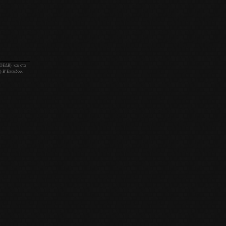
 ΟΕΔΒ) και στα
 Β' Επιπέδου.