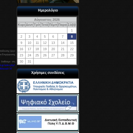
Ημερολόγιο
Αύγουστος 2026
Κυρι
Δευτ
Τρίτ
Τετά
Πέμπ
Παρα
Σάββ
1
2
3
4
5
6
7
8
9
10
11
12
13
14
15
16
17
18
19
20
21
22
κπαίδευσης (έργο
ρα Επιμόρφωσης
23
24
25
26
27
28
29
30
31
 διαθέσιμο στη
cti.gr/index.php?
&Itemid=50
Χρήσιμες συνδέσεις