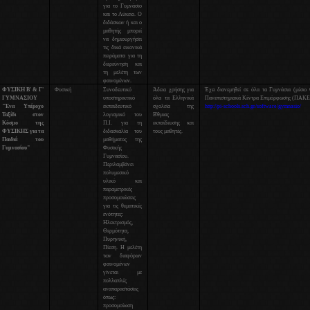
για το Γυμνάσιο
και το Λύκειο. Ο
διδάσκων ή και ο
μαθητής μπορεί
να δημιουργήσει
τις δικά εικονικά
πειράματα για τη
διερεύνηση και
τη μελέτη των
φαινομένων.
ΦΥΣΙΚΗ Β' & Γ'
Φυσική
Συνοδευτικό
Άδεια χρήσης για
Έχει διανεμηθεί σε όλα τα Γυμνάσια (μέσω
ΓΥΜΝΑΣΙΟΥ
υποστηρικτικό
όλα τα Ελληνικά
Πανεπιστημιακά Κέντρα Επιμόρφωσης (ΠΑΚΕ)
"Ένα Υπέροχο
εκπαιδευτικό
σχολεία της
http://pi-schools.sch.gr/software/gymnasio/
Ταξίδι στον
λογισμικό του
Β'θμιας
Κόσμο της
Π.Ι. για τη
εκπαίδευσης και
ΦΥΣΙΚΗΣ για τα
διδασκαλία του
τους μαθητές.
Παιδιά του
μαθήματος της
Γυμνασίου"
Φυσικής
Γυμνασίου.
Περιλαμβάνει
πολυμεσικό
υλικό και
παραμετρικές
προσομοιώσεις
για τις θεματικές
ενότητες:
Ηλεκτρισμός,
Θερμότητα,
Πυρηνική,
Πίεση. Η μελέτη
των διαφόρων
φαινομένων
γίνεται με
πολλαπλές
αναπαραστάσεις
όπως:
προσομοίωση