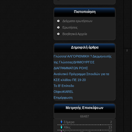
Πιστοποίηση
Δείγματα ερωτήσεων
Ερωτήσεις
Βοηθητικά Αρχεία
Δημοφιλή άρθρα
2
Γλώσσα/ ΑΛΓΟΡΙΘΜΙΚΗ ? Διερμηνευτής
της Γλώσσας/ΔΗΜΙΟΥΡΓΟΣ
ΔΙΑΓΡΑΜΜΑΤΩΝ ΡΟΗΣ
Αναλυτικό Πρόγραμμα Σπουδών για τα
ΚΣΕ κλάδου ΠΕ 19-20
Το Β' Επίπεδο
ObjectKAREL
Επιμόρφωση
Μετρητής Επισκέψεων
66487
Σήμερα
2
Χθες
13