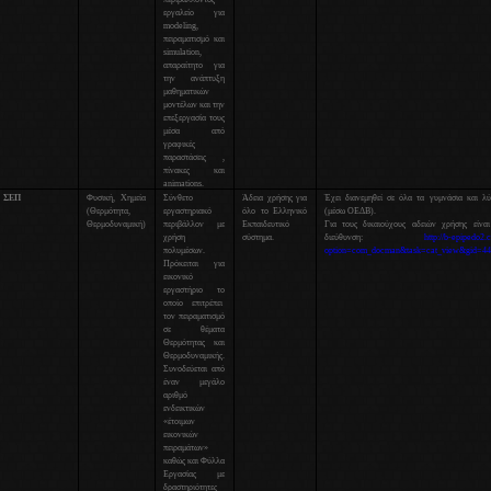
εργαλείο για
modeling,
πειραματισμό και
simulation,
απαραίτητο για
την ανάπτυξη
μαθηματικών
μοντέλων και την
επεξεργασία τους
μέσα από
γραφικές
παραστάσεις ,
πίνακες και
animations.
ΣΕΠ
Φυσική, Χημεία
Σύνθετο
Άδεια χρήσης για
Έχει διανεμηθεί σε όλα τα γυμνάσια και λύ
(Θερμότητα,
εργαστηριακό
όλο το Ελληνικό
(μέσω ΟΕΔΒ).
Θερμοδυναμική)
περιβάλλον με
Εκπαιδευτικό
Για τους δικαιούχους αδειών χρήσης είναι
χρήση
σύστημα.
διεύθυνση:
http://b-epipedo2.
πολυμέσων.
option=com_docman&task=cat_view&gid=44
Πρόκειται για
εικονικό
εργαστήριο το
οποίο επιτρέπει
τον πειραματισμό
σε θέματα
Θερμότητας και
Θερμοδυναμικής.
Συνοδεύεται από
έναν μεγάλο
αριθμό
ενδεικτικών
«έτοιμων
εικονικών
πειραμάτων»
καθώς και Φύλλα
Εργασίας με
δραστηριότητες