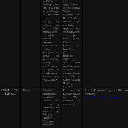
περιβάλλον
που
διερεύνησης στο
χρηματοδοτείται
οποίο ο χρήστης
από την National
μπορεί ελεύθερα
Science
να διερευνήσει
Foundation των
χημικά
Η.Π.Α., διατίθεται
φαινόμενα και
ελεύθερα για
διεργασίες και
εκπαιδευτική
όχι μόνον
χρήση με άδεια
προεπιλεγμένες
που παραχώρησαν
προσομοιώσεις.
οι δημιουργοί του
Επιτρέπει
στην Αγγλική,
διαδικασίες
Γαλλική,
μοντελοποίησης
Ισπανική και
χημικών
Καταλανική
φαινομένων και
γλώσσα.
επιλύει τις
Πρόσφατα
βασικές εξισώσεις
εξελληνίστηκε
χημικής
από ομάδα
θερμοδυναμικής
εκπαιδευτικών και
με βάση τα
ερευνητών του
θερμοδυναμικά
Τμήματος Χημείας
δεδομένα των
του Α.Π.Θ. στο
χημικών ουσιών.
πλαίσιο του έργου
Νηρηίδες του
Ε.Α.Ι.Τ.Υ.
ΒΙΟΛΟΓΙΑ Α'&
Βιολογία
Συνοδευτικό
Για όλα τα
Είναι διαθέσιμο μέσω της ιστοσελίδας το
Γ' ΓΥΜΝΑΣΙΟΥ
υποστηρικτικό
Ελληνικά σχολεία
Ινστιτούτου.
εκπαιδευτικό
της Β'θμιας
http://pi-schools.sch.gr/software/gymnasio/
λογισμικό του
εκπαίδευσης και
Π.Ι. για τη
τους μαθητές.
διδασκαλία του
μαθήματος της
Βιολογίας
Γυμνασίου.
Περιλαμβάνει
πολυμεσικό