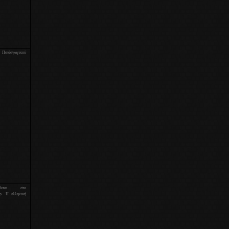
υ Παιδαγωγικού
εται στο
php. Η ελληνική