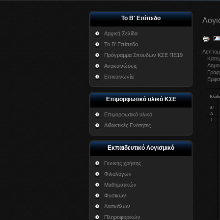
Το Β' Επίπεδο
Λογι
Αρχική Σελίδα
Το Β' Επίπεδο
Λεπτομ
Πρόγραμμα Σπουδών ΚΣΕ ΠΕ19
Κατη
Δημοσ
Ανακοινώσεις
Γράφ
Επικοινωνία
Εμφαν
Κλάδο
Επιμορφωτικό υλικό ΚΣΕ
Α/
Α
Επιμορφωτικό υλικό
1
Διδακτικές Ενότητες
Εκπαιδευτικό Λογισμικό
Γενικής χρήσης
Φιλολόγων
Μαθηματικών
Φυσικών
Δασκάλων
Πληροφορικών