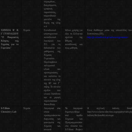
πειραμάτων,
διαγράμματα,
γραφικές
παραστάσεις,
σωματιδιακά
μοντέλα της
δομής της ύλης
κ.ά.
ΧΗΜΕΙΑ Β' &
Χημεία
Συνοδευτικό
Άδεια χρήσης για
Είναι διαθέσιμο μέσω της ιστοσελίδας το
Γ' ΓΥΜΝΑΣΙΟΥ
υποστηρικτικό
όλα τα Ελληνικά
Ινστιτούτου (ΠΙ).
"Ο Θαυμαστός
εκπαιδευτικό
σχολεία της
http://pi-schools.sch.gr/software/gymnasio/
Κόσμος της
λογισμικό του
Β'θμιας
Χημείας για το
Π.Ι. για τη
εκπαίδευσης και
Γυμνάσιο"
διδασκαλία του
τους μαθητές.
μαθήματος της
Χημείας
Γυμνασίου.
Περιλαμβάνει
πολυμεσικό
υλικό και
προσομοιώσεις
και καλύπτει το
σύνολο της ύλης
της Β? και Γ΄
τάξης. Το σύνολο
σχεδόν του
υλικού διατίθεται
και σε μορφή
παρουσιάσεων
PowerPoint.
IrYdium
Χημεία
Λογισμικό στο
Το λογισμικό
Η αγγλική έκδοση διατίθ
Chemistry Lab
οποίο
δημιουργήθηκε
http://www.chemcollective.org/applets/vlab.
προσομοιώνονται
από ομάδα
έκδοση θα διατεθεί σύντομα.
διεργασίες και
Χημικών και
φαινόμενα της
Προγραμματιστών
Χημείας και
στα πλαίσια του
ανοικτό
IrYdium Project