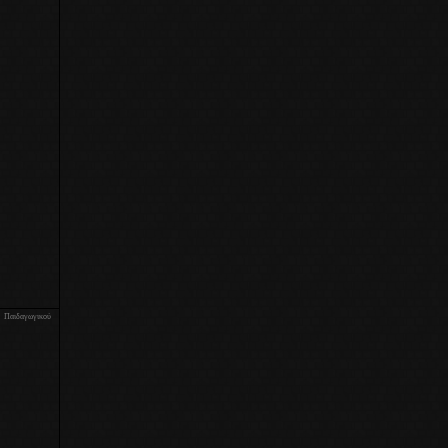
υ Παιδαγωγικού