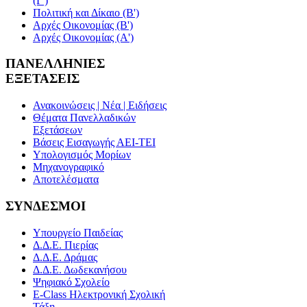
(Γ')
Πολιτική και Δίκαιο (Β')
Αρχές Οικονομίας (Β')
Αρχές Οικονομίας (Α')
ΠΑΝΕΛΛΗΝΙΕΣ
ΕΞΕΤΑΣΕΙΣ
Ανακοινώσεις | Νέα | Ειδήσεις
Θέματα Πανελλαδικών
Εξετάσεων
Βάσεις Εισαγωγής ΑΕΙ-ΤΕΙ
Υπολογισμός Μορίων
Μηχανογραφικό
Αποτελέσματα
ΣΥΝΔΕΣΜΟΙ
Υπουργείο Παιδείας
Δ.Δ.Ε. Πιερίας
Δ.Δ.Ε. Δράμας
Δ.Δ.Ε. Δωδεκανήσου
Ψηφιακό Σχολείο
E-Class Ηλεκτρονική Σχολική
Τάξη