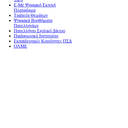
E-Me Ψηφιακή Εκπ/κή
Πλατφόρμα
Τράπεζα Θεμάτων
Ψηφιακά Βοηθήματα
Πανελληνίων
Πανελλήνιο Σχολικό Δίκτυο
Παιδαγωγικό Ινστιτούτο
Εκπαιδευτικές Κοινότητες ΠΣΔ
ΟΛΜΕ