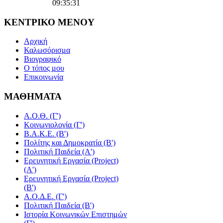
09:35:31
ΚΕΝΤΡΙΚΟ
ΜΕΝΟΥ
Αρχική
Καλωσόρισμα
Βιογραφικό
Ο τόπος μου
Επικοινωνία
ΜΑΘΗΜΑΤΑ
Α.Ο.Θ. (Γ')
Κοινωνιολογία (Γ')
Β.Α.Κ.Ε. (Β')
Πολίτης και Δημοκρατία (Β')
Πολιτική Παιδεία (A')
Ερευνητική Εργασία (Project)
(Α')
Ερευνητική Εργασία (Project)
(Β')
Α.Ο.Δ.Ε. (Γ')
Πολιτική Παιδεία (Β')
Ιστορία Κοινωνικών Επιστημών