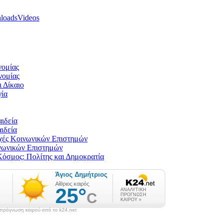
loads
Videos
νομίας
νομίας
ι Δίκαιο
γία
αιδεία
αιδεία
ρχές Κοινωνικών Επιστημών
ινωνικών Επιστημών
Κόσμος: Πολίτης και Δημοκρατία
πρόγνωση καιρού από το k24.net