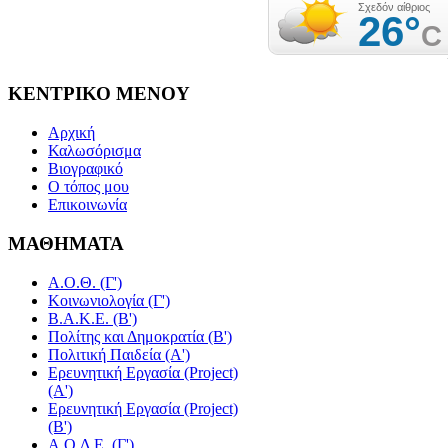
ΚΕΝΤΡΙΚΟ
ΜΕΝΟΥ
Αρχική
Καλωσόρισμα
Βιογραφικό
Ο τόπος μου
Επικοινωνία
ΜΑΘΗΜΑΤΑ
Α.Ο.Θ. (Γ')
Κοινωνιολογία (Γ')
Β.Α.Κ.Ε. (Β')
Πολίτης και Δημοκρατία (Β')
Πολιτική Παιδεία (A')
Ερευνητική Εργασία (Project)
(Α')
Ερευνητική Εργασία (Project)
(Β')
Α.Ο.Δ.Ε. (Γ')