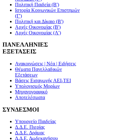
Πολιτική Παιδεία (Β')
Ιστορία Κοινωνικών Επιστημών
(Γ')
Πολιτική και Δίκαιο (Β')
Αρχές Οικονομίας (Β')
Αρχές Οικονομίας (Α')
ΠΑΝΕΛΛΗΝΙΕΣ
ΕΞΕΤΑΣΕΙΣ
Ανακοινώσεις | Νέα | Ειδήσεις
Θέματα Πανελλαδικών
Εξετάσεων
Βάσεις Εισαγωγής ΑΕΙ-ΤΕΙ
Υπολογισμός Μορίων
Μηχανογραφικό
Αποτελέσματα
ΣΥΝΔΕΣΜΟΙ
Υπουργείο Παιδείας
Δ.Δ.Ε. Πιερίας
Δ.Δ.Ε. Δράμας
Δ.Δ.Ε. Δωδεκανήσου