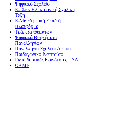
Ψηφιακό Σχολείο
E-Class Ηλεκτρονική Σχολική
Τάξη
E-Me Ψηφιακή Εκπ/κή
Πλατφόρμα
Τράπεζα Θεμάτων
Ψηφιακά Βοηθήματα
Πανελληνίων
Πανελλήνιο Σχολικό Δίκτυο
Παιδαγωγικό Ινστιτούτο
Εκπαιδευτικές Κοινότητες ΠΣΔ
ΟΛΜΕ