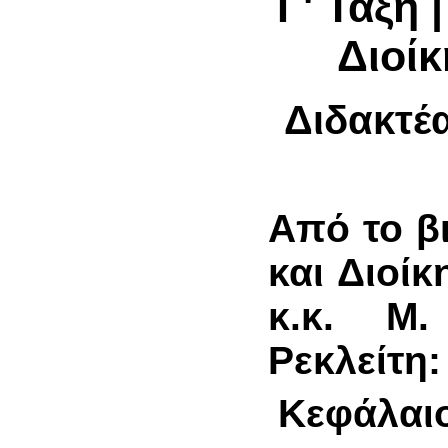
Γ' Τάξη
Διοί
Διδακτέα
Από το β
και Διοί
κ.κ. Μ.
Ρεκλείτη:
Κεφάλαιο