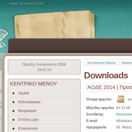
Πέμπτη, 06 Αύγουστος 2026
Εκπαιδευτικά Θέματα
Downlo
Πέμπτη, 6 Αυγούστου 2026
18:42:14
Downloads
ΚΕΝΤΡΙΚΟ
ΜΕΝΟΥ
ΑΟΔΕ 2014 | Προσο
Αρχική
Όνομα αρχείου
:
ao
Καλωσόρισμα
Μέγεθος αρχείου
:
84.32 kB
Βιογραφικό
Συντάκτης
:
Θαλαλαίο
Ο τόπος μου
E-mail
:
dthalalaio
Ημερομηνία
:
06. Μάιος
Επικοινωνία