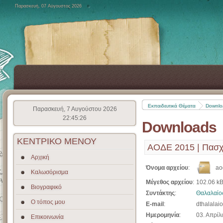
Παρασκευή, 07 Αύγουστος 2026
Εκπαιδευτικά Θέματα
Downlo
Παρασκευή, 7 Αυγούστου 2026
22:45:26
Downloads
ΚΕΝΤΡΙΚΟ
ΜΕΝΟΥ
ΑΟΔΕ 2015 | Πασχα
Αρχική
Όνομα αρχείου
:
ao
Καλωσόρισμα
Μέγεθος αρχείου
:
102.06 k
Βιογραφικό
Συντάκτης
:
Θαλαλαίο
Ο τόπος μου
E-mail
:
dthalalaio
Ημερομηνία
:
03. Απρίλ
Επικοινωνία