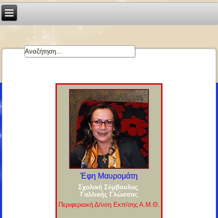
Έφη Μαυρομάτη
Σχολική Σύμβουλος
Γαλλικής Γλώσσα
ς
Περιφεριακή Δ/νση Εκπ/σης Α.Μ.Θ.