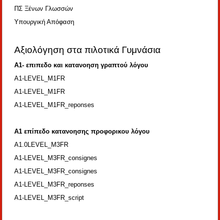
ΠΣ Ξένων Γλωσσών
Υπουργική Απόφαση
Αξιολόγηση στα πιλοτικά Γυμνάσια
A1- επιπεδο και κατανοηση γραπτού λόγου
A1-LEVEL_M1FR
A1-LEVEL_M1FR
A1-LEVEL_M1FR_reponses
Α1 επίπεδο κατανοησης προφορικου λόγου
A1.0LEVEL_M3FR
A1-LEVEL_M3FR_consignes
A1-LEVEL_M3FR_consignes
A1-LEVEL_M3FR_reponses
A1-LEVEL_M3FR_script