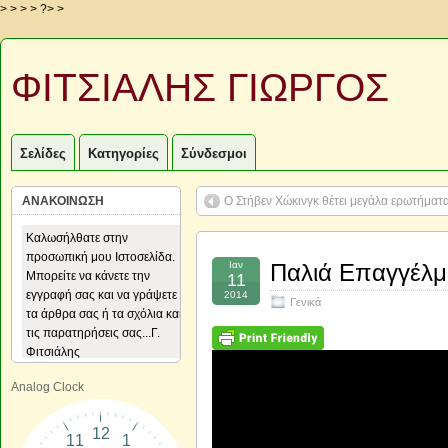
> > > > ?> >
ΦΙΤΣΙΑΛΗΣ ΓΙΩΡΓΟΣ
Σελίδες
Κατηγορίες
Σύνδεσμοι
ΑΝΑΚΟΙΝΩΣΗ
Ο Στήβεν Χώκινγκ θέτει μεγάλα ερωτήματ
Καλωσήλθατε στην
Καλωσήλθατε στην
προσωπική μου Ιστοσελίδα.
προσωπική μου Ιστοσελίδα.
Ιαν
Παλιά Επαγγέλμα
Μπορείτε να κάνετε την
Μπορείτε να κάνετε την
11
εγγραφή σας και να γράψετε
εγγραφή σας και να γράψετε
2014
Γενικά
τα άρθρα σας ή τα σχόλια και
τα άρθρα σας ή τα σχόλια και
τις παρατηρήσεις σας...Γ.
τις παρατηρήσεις σας...Γ.
Φιτσιάλης
Φιτσιάλης
Analog Clock