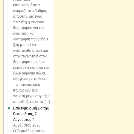
κατοικησιμότητα
ονομάζεται ο βαθμός
υποστήριξης ενός
πλανήτη ή φυσικού
δορυφόρου για την
ανάπτυξη και
διατήρηση της ζωής. Η
ζωή μπορεί να
αναπτυχθεί απευθείας
στον πλανήτη ή στον
δορυφόρο του, ή να
μεταδοθεί εκεί από ένα
άλλο ουράνιο σώμα,
σύμφωνα με τη θεωρία
της πανσπερμίας.
Καθώς δεν είναι
γνωστή μέχρι στιγμής η
ύπαρξη ζωής εκτός […]
Επιλεγμένο λήμμα της
Βικιπαίδειας, 7
Αύγουστος
7
Αυγούστου 2026
Ο Περικλής (από τις