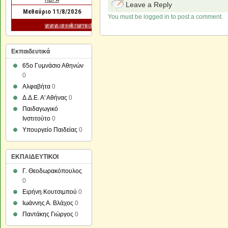
Leave a Reply
You must be logged in to post a comment.
Εκπαιδευτικά
65ο Γυμνάσιο Αθηνών
0
Αλφαβήτα
0
Δ.Δ.Ε. Α' Αθήνας
0
Παιδαγωγικό
Ινστιτούτο
0
Υπουργείο Παιδείας
0
ΕΚΠΑΙΔΕΥΤΙΚΟΙ
Γ. Θεοδωρακόπουλος
0
Ειρήνη Κουτσιμπού
0
Ιωάννης Α. Βλάχος
0
Παντάκης Γιώργος
0