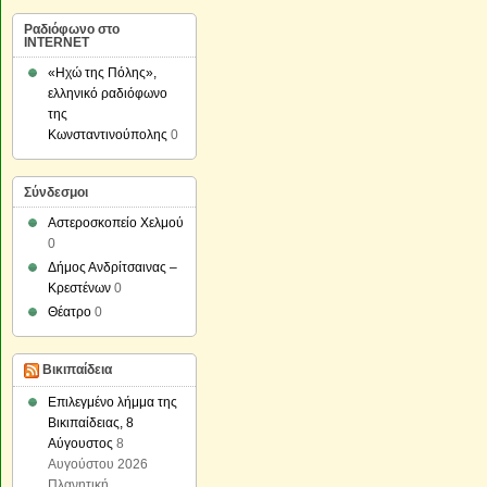
Ραδιόφωνο στο
INTERNET
«Ηχώ της Πόλης»,
ελληνικό ραδιόφωνο
της
Κωνσταντινούπολης
0
Σύνδεσμοι
Αστεροσκοπείο Χελμού
0
Δήμος Ανδρίτσαινας –
Κρεστένων
0
Θέατρο
0
Βικιπαίδεια
Επιλεγμένο λήμμα της
Βικιπαίδειας, 8
Αύγουστος
8
Αυγούστου 2026
Πλανητική