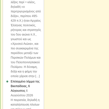
λέξεις περί + κλέος,
δηλαδή «o
περιτριγυρισμένος από
δόξα», περίπου 495-
429 π.Χ.) ήταν Αρχαίος
Έλληνας πολιτικός,
ρήτορας και στρατηγός
του 5ου αιώνα π.Χ.,
γνωστού και ως
«Χρυσού Αιώνα», και
πιο συγκεκριμένα της
περιόδου μεταξύ των
Περσικών Πολέμων και
του Πελοποννησιακού
Πολέμου. Η δύναμη,
δόξα και η φήμη την
οποία χάρισε στην […]
Επιλεγμένο λήμμα της
Βικιπαίδειας, 6
Αύγουστος
6
Αυγούστου 2026
Η πειρατεία, δηλαδή η
καταλήστευση πλοίων