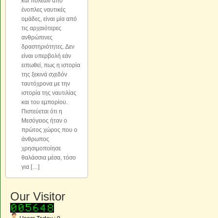
και πόλεων από
ένοπλες ναυτικές
ομάδες, είναι μία από
τις αρχαιότερες
ανθρώπινες
δραστηριότητες. Δεν
είναι υπερβολή εάν
ειπωθεί, πως η ιστορία
της ξεκινά σχεδόν
ταυτόχρονα με την
ιστορία της ναυτιλίας
και του εμπορίου.
Πιστεύεται ότι η
Μεσόγειος ήταν ο
πρώτος χώρος που ο
άνθρωπος
χρησιμοποίησε
θαλάσσια μέσα, τόσο
για […]
Our Visitor