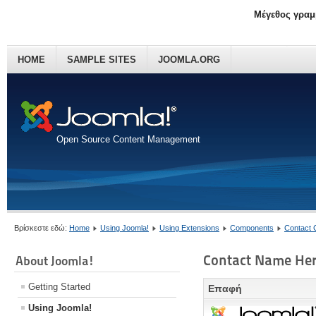
Μέγεθος γραμ
HOME
SAMPLE SITES
JOOMLA.ORG
Open Source Content Management
Βρίσκεστε εδώ:
Home
Using Joomla!
Using Extensions
Components
Contact
Contact Name He
About Joomla!
Getting Started
Επαφή
Using Joomla!