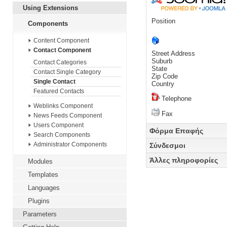
Using Extensions
Position
Components
Content Component
Contact Component
Street Address
Suburb
Contact Categories
State
Contact Single Category
Zip Code
Single Contact
Country
Featured Contacts
Telephone
Weblinks Component
Fax
News Feeds Component
Users Component
Φόρμα Επαφής
Search Components
Administrator Components
Σύνδεσμοι
Αποστολή μηνύματος. Ό
Άλλες πληροφορίες
Modules
Twitter
YouTube
Templates
Όνομα
*
Facebook
Languages
Διεύθυνση ηλεκτρονικο
Information about or by 
FriendFeed
ταχυδρομείου
*
Plugins
Scribed
Θέμα
*
Parameters