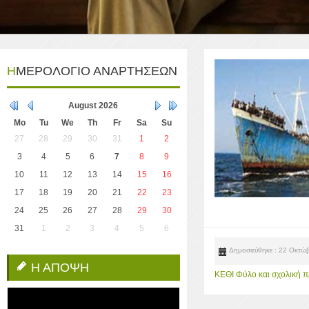
ΗΜΕΡΟΛΟΓΙΟ ΑΝΑΡΤΗΣΕΩΝ
August
2026
Mo
Tu
We
Th
Fr
Sa
Su
27
28
29
30
31
1
2
3
4
5
6
7
8
9
10
11
12
13
14
15
16
17
18
19
20
21
22
23
24
25
26
27
28
29
30
31
1
2
3
4
5
6
Δημοσιεύθηκε : 22 Οκτώ
Η ΑΠΟΨΗ
ΚΕΘΙ Φύλο και σχολική πρ