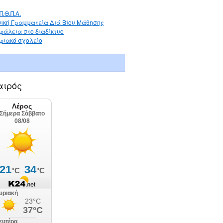
Π.Θ.Π.Α.
νική Γραμματεία Διά Βίου Μάθησης
φάλεια στο διαδίκτυο
φιακό σχολείο
αιρός