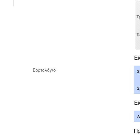
Ε
Εορτολόγιο
Σ
Σ
Εκ
Α
Π