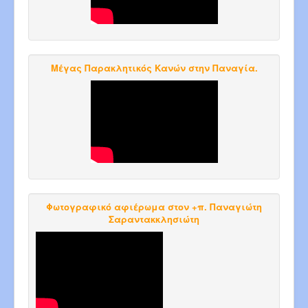
Μέγας Παρακλητικός Κανών στην Παναγία.
Φωτογραφικό αφιέρωμα στον +π. Παναγιώτη
Σαραντακκλησιώτη