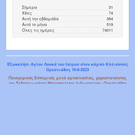
Σήμερα
31
Χθες
74
Αυτή την εβδομάδα
364
Αυτό το μήνα
519
Όλες τις ημέρες
74011
Εξωκκλήσι Αγίου Λουκά του Ιατρού στον κάμπο Κλεισσούς
Ορεστιάδος 10-6-2023
Πανηγυρικός Εσπερινός μετά αρτοκλασίας, χοροστατούντος
του Σεβασμιωτάτου Μητροπολίτου Διδυμοτείχου, Ορεστιάδος
και Σουφλίου κ.κ. Δαμασκηνού.
© 2026 ΙΕΡΟΣ ΝΑΟΣ ΚΟΙΜΗΣΕΩΣ
"Επιστροφή στη Κορυφή"