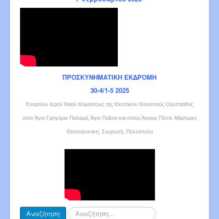
ΠΡΟΣΚΥΝΗΜΑΤΙΚΗ ΕΚΔΡΟΜΗ
30-4/1-5 2025
Ενοριτών Ιερού Ναού Κοιμήσεως της Θεοτόκου Κλεισσούς Ορεστιάδος
στον Άγιο Γρηγόριο Παλαμά, Άγιο Παΐσιο και στους Άγιους Πέντε Μάρτυρες
Θεσσαλονίκη, Σουρωτή, Πολύστυλο
Αναζήτηση...
Αναζήτηση