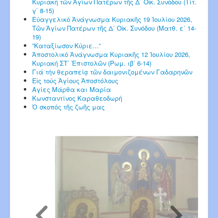
Κυριακή τῶν Ἁγίων Πατέρων τῆς Δ΄ Οἰκ. Συνόδου (Τίτ.
γ΄ 8-15)
Εὐαγγελικό Ἀνάγνωσμα Κυριακῆς 19 Ἰουλίου 2026,
Τῶν Ἁγίων Πατέρων τῆς Δ΄ Οἰκ. Συνόδου (Ματθ. ε΄ 14-
19)
”Καταξίωσον Κύριε…”
Ἀποστολικό Ἀνάγνωσμα Κυριακῆς 12 Ἰουλίου 2026,
Κυριακή ΣΤ΄ Ἐπιστολῶν (Ρωμ. ιβ΄ 6-14)
Γιά τήν θεραπείᾳ τῶν δαιμονιζομένων Γαδαρηνῶν
Εἰς τούς Ἁγίους Ἀποστόλους
Αγίες Μάρθα και Μαρία
Κωνσταντίνος Καραθεοδωρή
Ὁ σκοπός τῆς ζωῆς μας