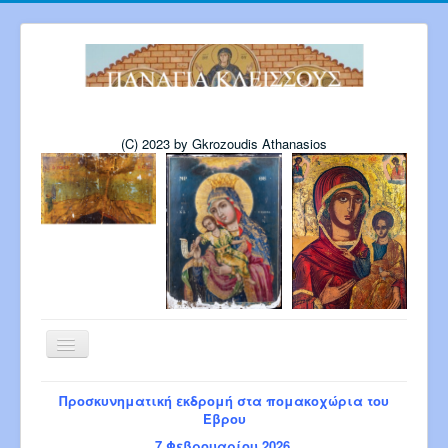
(C) 2023 by Gkrozoudis Athanasios
Εναλλαγή
πλοήγησης
Αρχική
Η εκκλησία μας
Προσκυνηματική εκδρομή στα πομακοχώρια του
Πρόγραμμα Παναγίας 6-2026
Έβρου
Πρόγρ. Σεβ. Μητροπολίτου 8-2026
7 Φεβρουαρίου 2026