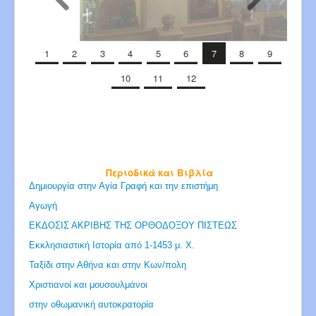
1
2
3
4
5
6
7
8
9
Παρε
10
11
12
Περιοδικά και Βιβλία
Δημιουργία στην Αγία Γραφή και την επιστήμη
Αγωγή
ΕΚΔΟΣΙΣ ΑΚΡΙΒΗΣ ΤΗΣ ΟΡΘΟΔΟΞΟΥ ΠΙΣΤΕΩΣ
Εκκλησιαστική Ιστορία από 1-1453 μ. Χ.
Ταξίδι στην Αθήνα και στην Κων/πολη
Χριστιανοί και μουσουλμάνοι
στην οθωμανική αυτοκρατορία