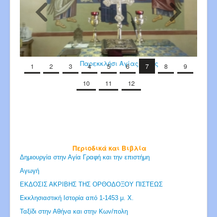
Παρεκκλήσι Αγίας Άννης
1
2
3
4
5
6
7
8
9
10
11
12
Περιοδικά και Βιβλία
Δημιουργία στην Αγία Γραφή και την επιστήμη
Αγωγή
ΕΚΔΟΣΙΣ ΑΚΡΙΒΗΣ ΤΗΣ ΟΡΘΟΔΟΞΟΥ ΠΙΣΤΕΩΣ
Εκκλησιαστική Ιστορία από 1-1453 μ. Χ.
Ταξίδι στην Αθήνα και στην Κων/πολη