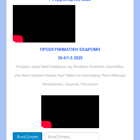
ΠΡΟΣΚΥΝΗΜΑΤΙΚΗ ΕΚΔΡΟΜΗ
30-4/1-5 2025
Ενοριτών Ιερού Ναού Κοιμήσεως της Θεοτόκου Κλεισσούς Ορεστιάδος
στον Άγιο Γρηγόριο Παλαμά, Άγιο Παΐσιο και στους Άγιους Πέντε Μάρτυρες
Θεσσαλονίκη, Σουρωτή, Πολύστυλο
Αναζήτηση...
Αναζήτηση