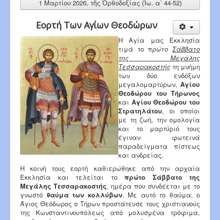
1 Μαρτίου 2026, τῆς Ὀρθοδοξίας (Ἰω. α΄ 44-52)
Εορτή Των Αγίων Θεοδώρων
Η Αγία μας Εκκλησία
τιμά το π
ρώτο
Σάββατο
της Μεγάλης
Τεσσαρακοστής
τη μνήμη
των δύο ενδόξων
μεγαλομαρτύρων,
Αγίου
Θεοδώρου του Τήρωνος
και
Αγίου Θεοδώρου του
Στρατηλάτου
, οι οποίοι
με τη ζωή, την ομολογία
και το μαρτύριό τους
έγιναν φωτεινά
παραδείγματα πίστεως
και ανδρείας.
Η κοινή τους εορτή καθιερώθηκε από την αρχαία
Εκκλησία και τελείται το
πρώτο Σάββατο της
Μεγάλης Τεσσαρακοστής
, ημέρα που συνδέεται με το
γνωστό
θαύμα των κολλύβων
. Με αυτό το θαύμα, ο
Άγιος Θεόδωρος ο Τήρων προστάτευσε τους χριστιανούς
της Κωνσταντινουπόλεως από μολυσμένα τρόφιμα,