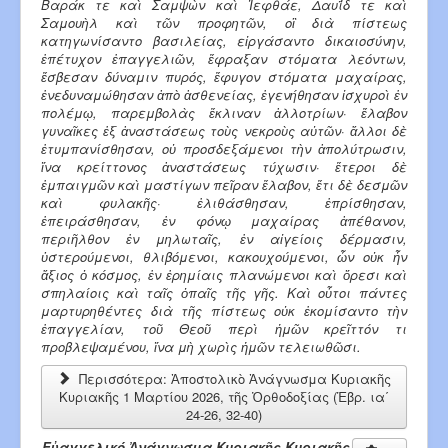
Βαράκ τε καὶ Σαμψὼν καὶ Ἰεφθάε, Δαυΐδ τε καὶ
Σαμουὴλ καὶ τῶν προ­­φητῶν, οἳ διὰ πίστεως
κατηγωνίσαντο βασιλείας, εἰργάσαντο δικαιοσύνην,
ἐπέτυχον ἐπαγγελιῶν, ἔφραξαν στόματα λεόντων,
ἔσβεσαν δύναμιν πυρός, ἔφυγον στόματα μαχαίρας,
ἐνεδυναμώθησαν ἀπὸ ἀσθενείας, ἐγενήθησαν ἰσχυροὶ ἐν
πολέμῳ, παρεμβολὰς ἔκλιναν ἀλλοτρίων· ἔλαβον
γυναῖκες ἐξ ἀναστάσεως τοὺς νεκροὺς αὐτῶν· ἄλλοι δὲ
ἐτυμπανίσθησαν, οὐ προσδεξάμενοι τὴν ἀπολύτρωσιν,
ἵνα κρείττονος ἀναστάσεως τύχωσιν· ἕτεροι δὲ
ἐμπαιγμῶν καὶ μαστίγων πεῖραν ἔλαβον, ἔτι δὲ δεσμῶν
καὶ φυλακῆς· ἐλιθάσθησαν, ἐπρί­σθησαν,
ἐπειράσθησαν, ἐν φόνῳ μαχαίρας ἀπέθανον,
περιῆλθον ἐν μηλωταῖς, ἐν αἰγείοις δέρμασιν,
ὑστερούμενοι, θλιβόμενοι, κακουχούμενοι, ὧν οὐκ ἦν
ἄξιος ὁ κόσμος, ἐν ἐρη­μίαις πλανώμενοι καὶ ὄρεσι καὶ
σπηλαίοις καὶ ταῖς ὀπαῖς τῆς γῆς. Καὶ οὗτοι πάντες
μαρτυρηθέντες διὰ τῆς πίστεως οὐκ ἐκομίσαντο τὴν
ἐπαγγελίαν, τοῦ Θεοῦ περὶ ἡμῶν κρεῖττόν τι
προβλεψαμένου, ἵνα μὴ χωρὶς ἡμῶν τελειωθῶσι.
Περισσότερα: Ἀποστολικὸ Ἀνάγνωσμα Κυριακῆς
Κυριακῆς 1 Μαρτίου 2026, τῆς Ὀρθοδοξίας (Ἑβρ. ια΄
24-26, 32-40)
Εὐαγγελικό Ἀνάγνωσμα Κυριακῆς Κυριακῆς