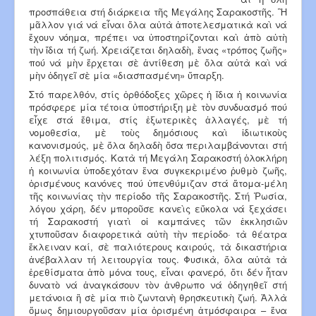
προσπάθεια στή διάρκεια τῆς Μεγάλης Σαρακοστῆς. Ἢ
μᾶλλον γιά νά εἶναι ὅλα αὐτὰ ἀποτελεσματικὰ καὶ νά
ἔχουν νόημα, πρέπει να ὑποστηρίζονται καὶ ἀπὸ αὐτὴ
τὴν ἴδια τή ζωή. Χρειάζεται δηλαδὴ, ἕνας «τρόπος ζωῆς»
πού νά μὴν ἔρχεται σὲ ἀντίθεση μὲ ὅλα αὐτὰ καὶ νά
μὴν ὁδηγεῖ σὲ μία «διασπασμένη» ὕπαρξη.
Στό παρελθόν, στίς ὀρθόδοξες χῶρες ἡ ἴδια ἡ κοινωνία
πρόσφερε μία τέτοια ὑποστήριξη μὲ τὸν συνδυασμό πού
εἶχε στά ἔθιμα, στίς ἐξωτερικὲς ἀλλαγές, μὲ τή
νομοθεσία, μὲ τοὺς δημόσιους καὶ ἰδιωτικοὺς
κανονισμούς, μὲ ὅλα δηλαδὴ ὅσα περιλαμβάνονται στή
λέξη πολιτισμός. Κατὰ τή Μεγάλη Σαρακοστή ὁλοκλήρη
ἡ κοινωνία ὑποδεχόταν ἕνα συγκεκριμένο ῥυθμὸ ζωῆς,
ὁρισμένους κανόνες πού ὑπενθύμιζαν στά ἄτομα-μέλη
τῆς κοινωνίας τὴν περίοδο τῆς Σαρακοστῆς. Στή Ῥωσία,
λόγου χάρη, δέν μποροῦσε κανεὶς εὔκολα νά ξεχάσει
τή Σαρακοστή γιατὶ οἱ καμπάνες τῶν ἐκκλησιῶν
χτυποῦσαν διαφορετικὰ αὐτὴ τὴν περίοδο· τὰ θέατρα
ἔκλειναν καί, σὲ παλιότερους καιρούς, τὰ δικαστήρια
ἀνέβαλλαν τή λειτουργία τους. Φυσικὰ, ὅλα αὐτὰ τὰ
ἐρεθίσματα ἀπὸ μόνα τους, εἶναι φανερό, ὅτι δέν ἦταν
δυνατὸ νά ἀναγκάσουν τὸν ἀνθρωπο νά ὁδηγηθεῖ στή
μετάνοια ἢ σὲ μία πιὸ ζωντανὴ θρησκευτικὴ ζωή. Ἀλλὰ
ὅμως δημιουργοῦσαν μία ὁρισμένη ἀτμόσφαιρα – ἕνα