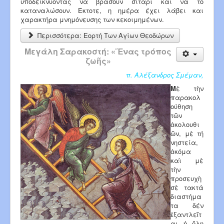
υποδεικνύοντας να βράσουν σιτάρι και να το
καταναλώσουν. Έκτοτε, η ημέρα έχει λάβει και
χαρακτήρα μνημόνευσης των κεκοιμημένων.
Περισσότερα: Εορτή Των Αγίων Θεοδώρων
Μεγάλη Σαρακοστή: «Ἕνας τρόπος
ζωῆς»
π. Αλέξανδρος Σμέμαν,
Μ
ὲ τὴν
παρακολ
ούθηση
τῶν
ἀκολουθι
ῶν, μὲ τή
νηστεία,
ἀκόμα
καὶ μὲ
τὴν
προσευχὴ
σὲ τακτὰ
διαστήμα
τα δέν
ἑξαντλεῖτ
αι ἡ ὅλη