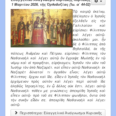
1 Μαρτίου 2026, τῆς Ὀρθοδοξίας (Ἰω. α΄ 44-52)
Τῷ καιρῷ ἐκείνῳ,
ἠθέλησεν ὁ Ἰη­σοῦς
ἐξελθεῖν εἰς τὴν
Γαλι­λαίαν· καὶ
εὑρίσκει Φίλιππον
καὶ λέγει αὐτῷ·
ἀκολούθει μοι. ἦν
δὲ ὁ Φίλιππος ἀπὸ
Βηθσαϊδά, ἐκ τῆς
πόλεως Ἀνδρέου καὶ Πέτρου. εὑρίσκει Φίλιππος τὸν
Ναθαναὴλ καὶ λέγει αὐ­τῷ ὃν ἔγραψε Μωϋσῆς ἐν τῷ
νόμῳ καὶ οἱ προφῆται, εὑρήκαμεν, Ἰησοῦν τὸν υἱὸν τοῦ
Ἰωσὴφ τὸν ἀπὸ Ναζαρέτ. καὶ εἶπεν αὐτῷ Ναθαναήλ· ἐκ
Ναζαρὲτ δύ­ναταί τι ἀγαθὸν εἶναι; λέγει αὐτῷ
Φίλιππος· ἔρχου καὶ ἴδε. εἶδεν ὁ Ἰησοῦς τὸν Ναθαναὴλ
ἐρχόμενον πρὸς αὐτὸν καὶ λέγει περὶ αὐτοῦ· ἴδε
ἀληθῶς Ἰσραηλίτης, ἐν ᾧ δόλος οὐκ ἔστι. λέγει αὐτῷ
Ναθαναήλ· πόθεν με γινώσκεις; ἀπεκρίθη Ἰησοῦς καὶ
εἶπεν αὐτῷ· πρὸ τοῦ σε Φίλιππον φωνῆσαι, ὄντα ὑπὸ
τὴν συκῆν εἶδόν σε. ἀπεκρίθη Ναθαναὴλ καὶ λέγει
αὐτῷ·
Περισσότερα: Εὐαγγελικό Ἀνάγνωσμα Κυριακῆς