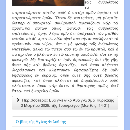
τοῖς ἀνθρώποις
τὰ
παραπτώματα αὐτῶν, οὐ­δὲ ὁ πατὴρ ὑμῶν ἀφήσει τὰ
παρα­πτώματα ὑμῶν. Ὅταν δὲ νηστεύη­τε, μὴ γίνεσθε
ὥσπερ οἱ ὑποκρι­ταὶ σκυ­θρωποί· ἀφανίζουσι γὰρ τὰ
πρόσωπα αὐτῶν ὅπως φανῶσι τοῖς ἀνθρώποις
νηστεύοντες· ἀμὴν λέγω ὑμῖν ὅτι ἀπέχουσι τὸν μισθὸν
αὐτῶν. σὺ δὲ νηστεύων ἄλειψαί σου τὴν κε­φαλὴν καὶ τὸ
πρόσωπόν σου νίψαι, ὅπως μὴ φανῇς τοῖς ἀνθρώποις
νηστεύων, ἀλλὰ τῷ πατρί σου τῷ ἐν τῷ κρυπτῷ, καὶ ὁ
πατήρ σου ὁ βλέπων ἐν τῷ κρυπτῷ ἀποδώσει σοι ἐν τῷ
φανερῷ. Μὴ θησαυρίζετε ὑμῖν θησαυροὺς ἐπὶ τῆς γῆς,
ὅπου σὴς καὶ βρῶσις ἀφανίζει, καὶ ὅπου κλέπται
διορύσσουσι καὶ κλέπτουσι· θησαυρίζετε δὲ ὑμῖν
θησαυροὺς ἐν οὐρανῷ, ὅπου οὔτε σὴς οὔτε βρῶ­σις
ἀφανίζει, καὶ ὅπου κλέπται οὐ διορύσσουσιν οὐδὲ
κλέπτουσιν· ὅπου γάρ ἐστιν ὁ θησαυρὸς ὑμῶν, ἐκεῖ
ἔσται καὶ ἡ καρδία ὑμῶν.
Περισσότερα: Εὐαγγελικό Ἀνάγνωσμα Κυριακῆς
2 Μαρτίου 2025, τῆς Τυροφάγου (Ματθ. ς΄ 14-21)
Ὁ βίος τῆς Ἁγίας Φιλοθέης