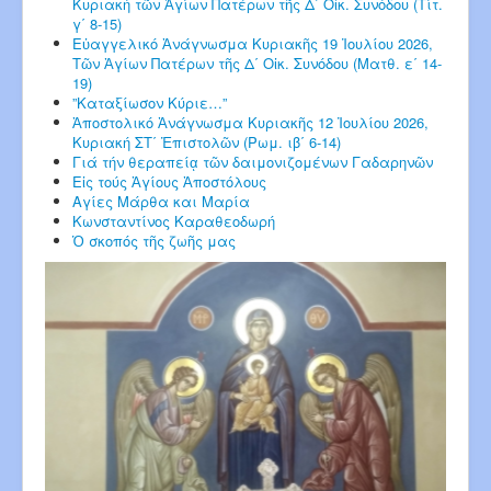
Κυριακή τῶν Ἁγίων Πατέρων τῆς Δ΄ Οἰκ. Συνόδου (Τίτ.
γ΄ 8-15)
Εὐαγγελικό Ἀνάγνωσμα Κυριακῆς 19 Ἰουλίου 2026,
Τῶν Ἁγίων Πατέρων τῆς Δ΄ Οἰκ. Συνόδου (Ματθ. ε΄ 14-
19)
”Καταξίωσον Κύριε…”
Ἀποστολικό Ἀνάγνωσμα Κυριακῆς 12 Ἰουλίου 2026,
Κυριακή ΣΤ΄ Ἐπιστολῶν (Ρωμ. ιβ΄ 6-14)
Γιά τήν θεραπείᾳ τῶν δαιμονιζομένων Γαδαρηνῶν
Εἰς τούς Ἁγίους Ἀποστόλους
Αγίες Μάρθα και Μαρία
Κωνσταντίνος Καραθεοδωρή
Ὁ σκοπός τῆς ζωῆς μας