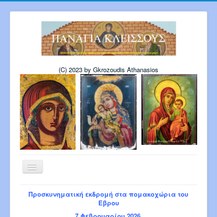
(C) 2023 by Gkrozoudis Athanasios
Εναλλαγή
πλοήγησης
Αρχική
Η εκκλησία μας
Προσκυνηματική εκδρομή στα πομακοχώρια του
Πρόγραμμα Παναγίας 6-2026
Έβρου
Πρόγρ. Σεβ. Μητροπολίτου 8-2026
7 Φεβρουαρίου 2026