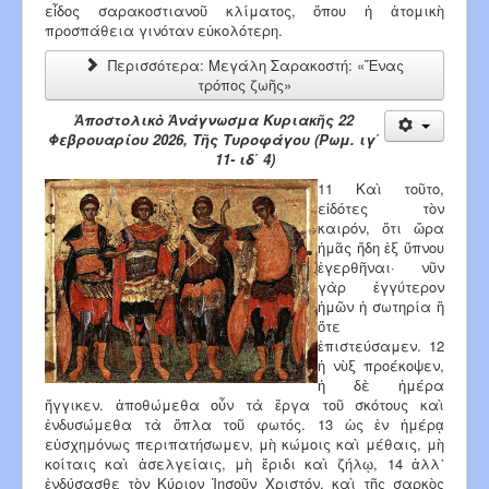
εἶδος σαρακοστιανοῦ κλίματος, ὅπου ἡ ἀτομικὴ
προσπάθεια γινόταν εὐκολότερη.
Περισσότερα: Μεγάλη Σαρακοστή: «Ἕνας
τρόπος ζωῆς»
Ἀποστολικὸ Ἀνάγνωσμα Κυριακῆς 22
Φεβρουαρίου 2026, Τῆς Τυροφάγου (Ρωμ. ιγ΄
11- ιδ΄ 4)
11 Καὶ τοῦτο,
εἰδότες τὸν
καιρόν, ὅτι ὥρα
ἡμᾶς ἤδη ἐξ ὕπνου
ἐγερθῆναι· νῦν
γὰρ ἐγγύτερον
ἡμῶν ἡ σωτηρία ἢ
ὅτε
ἐπιστεύσαμεν. 12
ἡ νὺξ προέκοψεν,
ἡ δὲ ἡμέρα
ἤγγικεν. ἀποθώμεθα οὖν τὰ ἔργα τοῦ σκότους καὶ
ἐνδυσώμεθα τὰ ὅπλα τοῦ φωτός. 13 ὡς ἐν ἡμέρᾳ
εὐσχημόνως περιπατήσωμεν, μὴ κώμοις καὶ μέθαις, μὴ
κοίταις καὶ ἀσελγείαις, μὴ ἔριδι καὶ ζήλῳ, 14 ἀλλ᾿
ἐνδύσασθε τὸν Κύριον Ἰησοῦν Χριστόν, καὶ τῆς σαρκὸς