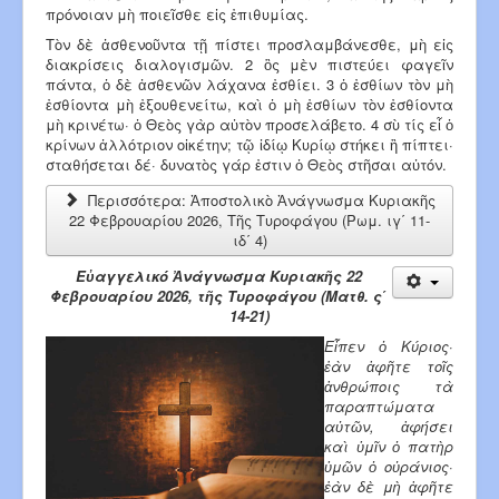
πρόνοιαν μὴ ποι­εῖσθε εἰς ἐπιθυμίας.
Τὸν δὲ ἀσθενοῦντα τῇ πί­στει προσλαμβάνεσθε, μὴ εἰς
διακρίσεις διαλο­γισμῶν. 2 ὃς μὲν πιστεύει φαγεῖν
πάντα, ὁ δὲ ἀσθενῶν λάχανα ἐσθίει. 3 ὁ ἐσθίων τὸν μὴ
ἐσθίοντα μὴ ἐξουθενείτω, καὶ ὁ μὴ ἐσθίων τὸν ἐσθίοντα
μὴ κρι­νέτω· ὁ Θεὸς γὰρ αὐτὸν προσελάβετο. 4 σὺ τίς εἶ ὁ
κρίνων ἀλλό­τριον οἰκέτην; τῷ ἰδίῳ Κυρίῳ στήκει ἢ πίπτει·
σταθήσεται δέ· δυνατὸς γάρ ἐστιν ὁ Θεὸς στῆσαι αὐτόν.
Περισσότερα: Ἀποστολικὸ Ἀνάγνωσμα Κυριακῆς
22 Φεβρουαρίου 2026, Τῆς Τυροφάγου (Ρωμ. ιγ΄ 11-
ιδ΄ 4)
Εὐαγγελικό Ἀνάγνωσμα Κυριακῆς 22
Φεβρουαρίου 2026, τῆς Τυροφάγου (Ματθ. ς΄
14-21)
Eἶπεν ὁ Κύριος·
ἐὰν ἀφῆτε τοῖς
ἀνθρώποις τὰ
παρα­πτώματα
αὐτῶν, ἀφήσει
καὶ ὑμῖν ὁ πατὴρ
ὑμῶν ὁ οὐράνιος·
ἐὰν δὲ μὴ ἀφῆτε