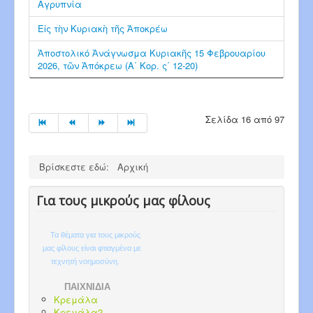
Αγρυπνία
Εἰς τὴν Κυριακὴ τῆς Ἀποκρέω
Ἀποστολικό Ἀνάγνωσμα Κυριακῆς 15 Φεβρουαρίου
2026, τῶν Ἀπόκρεω (Α΄ Κορ. ς΄ 12-20)
Σελίδα 16 από 97
Βρίσκεστε εδώ:
Αρχική
Για τους μικρούς μας φίλους
Τα θέματα για τους μικρούς
μας φίλους είναι φτιαγμένα με
τεχνητή νοημοσύνη.
ΠΑΙΧΝΙΔΙΑ
Κρεμάλα
Κρεμάλα2