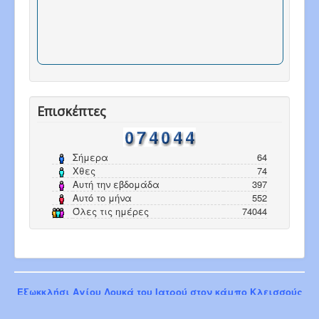
Επισκέπτες
Σήμερα
64
Χθες
74
Αυτή την εβδομάδα
397
Αυτό το μήνα
552
Όλες τις ημέρες
74044
Εξωκκλήσι Αγίου Λουκά του Ιατρού στον κάμπο Κλεισσούς
Ορεστιάδος 10-6-2023