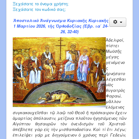
Ξεχάσατε το όνομα χρήστη;
Ξεχάσατε τον κωδικό σας;
Ἀποστολικὸ Ἀνάγνωσμα Κυριακῆς Κυριακῆς
1 Μαρτίου 2026, τῆς Ὀρθοδοξίας (Ἑβρ. ια΄ 24-
26, 32-40)
Ἀδελφοί,
πίστει
Μωϋσῆς
μέγας
γενόμενο
ς
ἠρνήσατο
λέγεσθαι
υἱὸς
θυγατρὸς
Φαραώ,
μᾶλλον
ἑλόμενος
συγκακουχεῖσθαι τῷ λαῷ τοῦ Θεοῦ ἢ πρόσκαιρον ἔχειν
ἁμαρτίας ἀπόλαυσιν, μείζονα πλοῦτον ἡγησάμενος τῶν
Αἰγύπτου θησαυρῶν τὸν ὀνειδισμὸν τοῦ Χριστοῦ·
ἀπέβλεπε γὰρ εἰς τὴν μισθαποδοσίαν. Καὶ τί ἔτι λέγω;
ἐπιλείψει γάρ με διηγούμενον ὁ χρόνος περὶ Γεδεών,