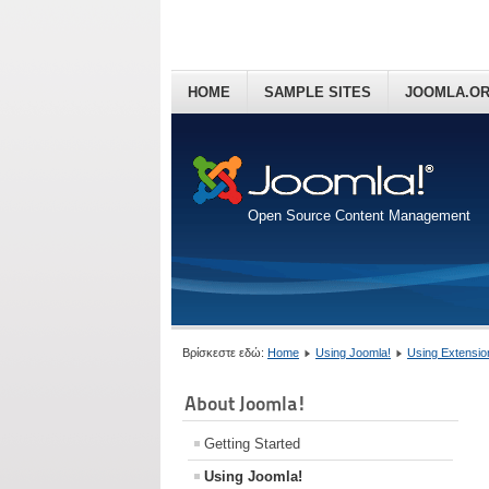
HOME
SAMPLE SITES
JOOMLA.O
Open Source Content Management
Βρίσκεστε εδώ:
Home
Using Joomla!
Using Extensio
About Joomla!
Getting Started
Using Joomla!