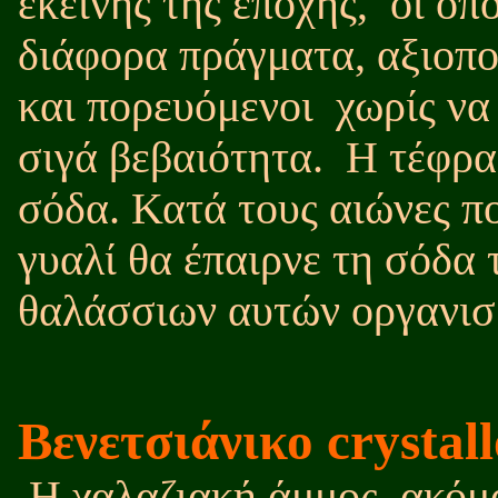
εκείνης της εποχής,
οι οπ
διάφορα πράγματα, αξιοπο
και πορευόμενοι
χωρίς να
σιγά βεβαιότητα.
Η τέφρα 
σόδα. Κατά τους αιώνες π
γυαλί θα έπαιρνε τη σόδα 
θαλάσσιων αυτών οργανισ
Βενετσιάνικο crystall
H χαλαζιακή άμμος, ακόμα