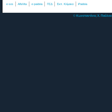
e-sos
AlfaVita
e-paideia
ΠΣΔ
Εκπ. Κλίμακα
iPaideia
©
Κωνσταντίνος Χ. Παύλο