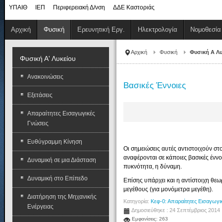
ΥΠΑΙΘ
ΙΕΠ
Περιφερειακή Δ/νση
ΔΔΕ Καστοριάς
Αρχική
Φυσική
Ερευνητική Εργ.
Ηλεκτρολογία
Νομοθεσία
Αρχική
Φυσική
Φυσική Α Λυ
Φυσική Α' Λυκείου
Ανακοινώσεις
Βασικές Έννοιες
Εξετάσεις
Απαραίτητες Εισαγωγικές
Γνώσεις
Ευθύγραμμη Κίνηση
Οι σημειώσεις αυτές αντιστοιχούν στ
αναφέρονται σε κάποιες βασικές έννο
Δυναμική σε μια Διάσταση
πυκνότητα, η δύναμη.
Δυναμική στο Επίπεδο
Επίσης υπάρχει και η αντίστοιχη θεω
μεγέθους (για μονόμετρα μεγέθη).
Διατήρηση της Μηχανικής
Κατηγορία:
Κεφ-0: Απαραίτητες Εισαγωγι
Ενέργειας
Δημοσιεύθηκε : 24 Σεπτέμβριος 2014
Εμφανίσεις: 263