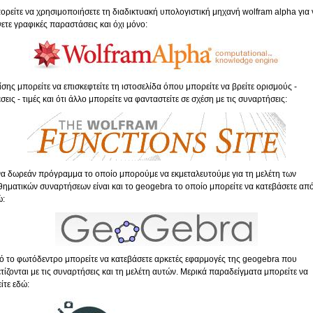
ορείτε να χρησιμοποιήσετε τη διαδικτυακή υπολογιστική μηχανή wolfram alpha για
νετε γραφικές παραστάσεις και όχι μόνο:
ίσης μπορείτε να επισκεφτείτε τη ιστοσελίδα όπου μπορείτε να βρείτε ορισμούς -
σεις - τιμές και ότι άλλο μπορείτε να φανταστείτε σε σχέση με τις συναρτήσεις:
α δωρεάν πρόγραμμα το οποίο μπορούμε να εκμεταλευτούμε για τη μελέτη των
θηματικών συναρτήσεων είναι και το geogebra το οποίο μπορείτε να κατεβάσετε απ
ώ:
ό το φωτόδεντρο μπορείτε να κατεβάσετε αρκετές εφαρμογές της geogebra που
ετίζονται με τις συναρτήσεις και τη μελέτη αυτών. Μερικά παραδείγματα μπορείτε να
ίτε εδώ: