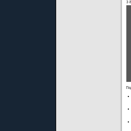
3 
Πε