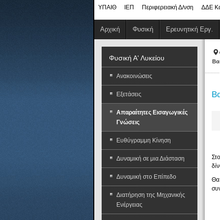
ΥΠΑΙΘ
ΙΕΠ
Περιφερειακή Δ/νση
ΔΔΕ Κ
Αρχική
Φυσική
Ερευνητική Εργ.
Φυσική Α' Λυκείου
Βα
Ανακοινώσεις
Βα
Εξετάσεις
Απαραίτητες Εισαγωγικές
Γνώσεις
Ευθύγραμμη Κίνηση
Στ
Δυναμική σε μια Διάσταση
δί
Δυναμική στο Επίπεδο
Θα
συ
Διατήρηση της Μηχανικής
Ενέργειας