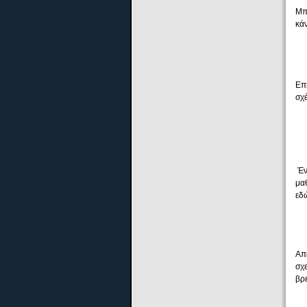
Μπ
κά
Επ
σχέ
Έν
μα
εδ
Απ
σχ
βρε