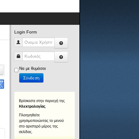
Login Form
Όνομα Χρήστη
Κωδικός
Να με θυμάσαι
Σύνδεση
Βρίσκεστε στην περιοχή της
Ηλεκτρολογίας
.
Πλοηγηθείτε
χρησιμοποιώντας το μενού
στο αριστερό μέρος της
σελίδας.