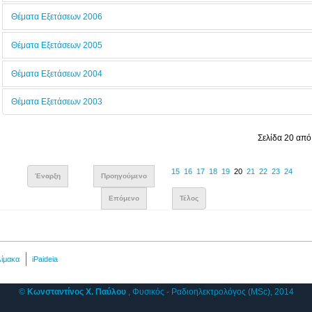
Θέματα Εξετάσεων 2006
Θέματα Εξετάσεων 2005
Θέματα Εξετάσεων 2004
Θέματα Εξετάσεων 2003
Σελίδα 20 από
15
16
17
18
19
20
21
22
23
24
Έναρξη
Προηγούμενο
Επόμενο
Τέλος
λίμακα
iPaideia
©
Κωνσταντίνος Χ. Παύλου
, Φυσικός - Ραδιοηλεκτρολόγος (MSc), 2014