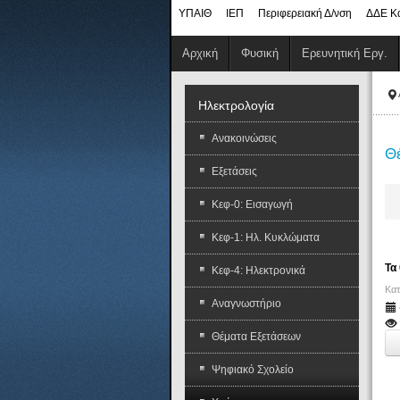
ΥΠΑΙΘ
ΙΕΠ
Περιφερειακή Δ/νση
ΔΔΕ Κ
Αρχική
Φυσική
Ερευνητική Εργ.
Ηλεκτρολογία
Ανακοινώσεις
Θ
Εξετάσεις
Κεφ-0: Εισαγωγή
Κεφ-1: Ηλ. Κυκλώματα
Τα
Κεφ-4: Ηλεκτρονικά
Κατ
Αναγνωστήριο
Θέματα Εξετάσεων
Ψηφιακό Σχολείο