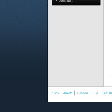
Χρήσιμα...
e-sos
AlfaVita
e-paideia
ΠΣΔ
Εκπ. Κ