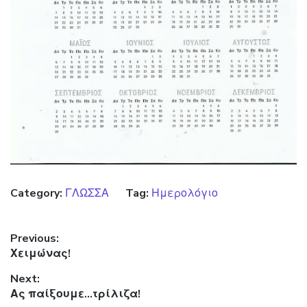
Category:
ΓΛΩΣΣΑ
Tag:
Ημερολόγιο
Πλοήγηση άρθρων
Previous:
Previous post:
Χειμώνας!
Next:
Next post:
Ας παίξουμε…τρίλιζα!