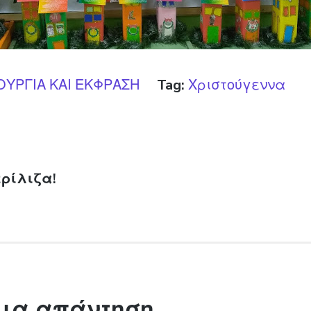
ΟΥΡΓΙΑ ΚΑΙ ΕΚΦΡΑΣΗ
Tag:
Χριστούγεννα
η άρθρων
ρίλιζα!
μια απάντηση