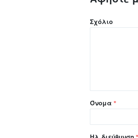
Σχόλιο
Όνομα
*
Ηλ. διεύθυνση