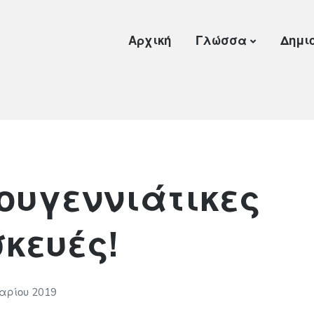
Αρχική
Γλώσσα
Δημι
ουγεννιάτικες
κευές!
υαρίου 2019