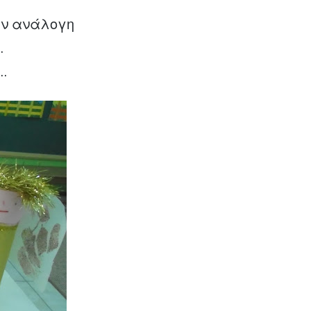
ην ανάλογη
…
…