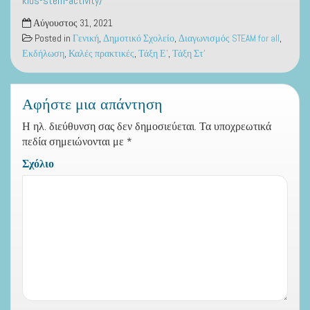
kids-stem-activity/
Αύγουστος 31, 2021
Posted in
Γενική
,
Δημοτικό Σχολείο
,
Διαγωνισμός STEAM for all
,
Εκδήλωση
,
Καλές πρακτικές
,
Τάξη Ε'
,
Τάξη Στ'
Αφήστε μια απάντηση
Η ηλ. διεύθυνση σας δεν δημοσιεύεται.
Τα υποχρεωτικά
πεδία σημειώνονται με
*
Σχόλιο