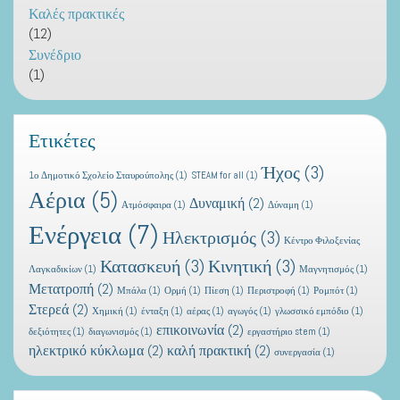
Καλές πρακτικές
(12)
Συνέδριο
(1)
Ετικέτες
Ήχος
(3)
1ο Δημοτικό Σχολείο Σταυρούπολης
(1)
STEAM for all
(1)
Αέρια
(5)
Δυναμική
(2)
Ατμόσφαιρα
(1)
Δύναμη
(1)
Ενέργεια
(7)
Ηλεκτρισμός
(3)
Κέντρο Φιλοξενίας
Κατασκευή
(3)
Κινητική
(3)
Λαγκαδικίων
(1)
Μαγνητισμός
(1)
Μετατροπή
(2)
Μπάλα
(1)
Ορμή
(1)
Πίεση
(1)
Περιστροφή
(1)
Ρομπότ
(1)
Στερεά
(2)
Χημική
(1)
ένταξη
(1)
αέρας
(1)
αγωγός
(1)
γλωσσικό εμπόδιο
(1)
επικοινωνία
(2)
δεξιότητες
(1)
διαγωνισμός
(1)
εργαστήριο stem
(1)
ηλεκτρικό κύκλωμα
(2)
καλή πρακτική
(2)
συνεργασία
(1)