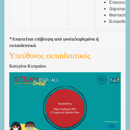
Επικοινωνί
Δημιουργι
Φαντασία
Κιναισθητι
*Απαιτείται επίβλεψη από γονέα/κηδεμόνα ή
εκπαιδευτικό.
Υπεύθυνος εκπαιδευτικός
Κατερίνα Κυπραίου