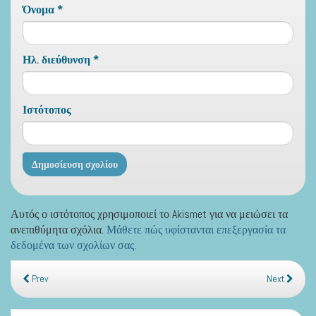
Όνομα
*
Ηλ. διεύθυνση
*
Ιστότοπος
Αυτός ο ιστότοπος χρησιμοποιεί το Akismet για να μειώσει τα
ανεπιθύμητα σχόλια.
Μάθετε πώς υφίστανται επεξεργασία τα
δεδομένα των σχολίων σας
.
Prev
Next