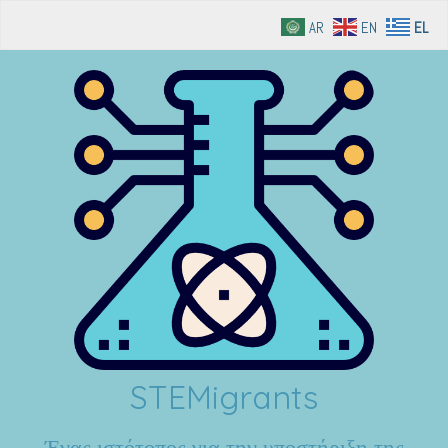
AR
EN
EL
STEMigrants
Ένας ιστότοπος για την υποστήριξη της