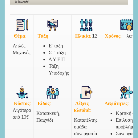
Θέμα:
Τάξη:
Ηλικία:
12
Χρόνος:
– λεπτά
Απλές
Ε’ τάξη
Μηχανές
ΣΤ’ τάξη
Δ.Υ.Ε.Π.
Τάξη
Υποδοχής
Κόστος:
Είδος:
Λέξεις
Δεξιότητες
:
Λιγότερο
κλειδιά
:
Κατασκευή,
Κριτική σ
από 10€
Παιχνίδι
Καταπέλτης,
Επίλυση
ομάδα,
προβλήματ
συνεργασία
Συνεργασί