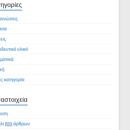
ηγορίες
οινώσεις
σσα
εις
ιδευτικό υλικό
ματικά
κή
ς κατηγορία
αστοιχεία
δεση
λι
RSS
άρθρων