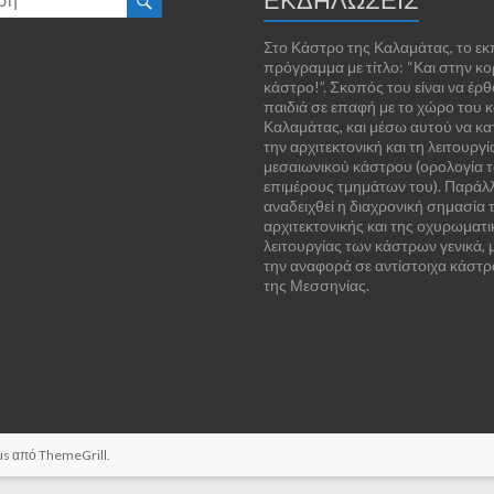
Στο Κάστρο της Καλαμάτας, το εκ
πρόγραμμα με τίτλο: “Και στην κ
κάστρο!”. Σκοπός του είναι να έρθ
παιδιά σε επαφή με το χώρο του 
Καλαμάτας, και μέσω αυτού να κ
την αρχιτεκτονική και τη λειτουργί
μεσαιωνικού κάστρου (ορολογία 
επιμέρους τμημάτων του). Παράλ
αναδειχθεί η διαχρονική σημασία 
αρχιτεκτονικής και της οχυρωματι
λειτουργίας των κάστρων γενικά,
την αναφορά σε αντίστοιχα κάστρ
της Μεσσηνίας.
ous από
ThemeGrill
.