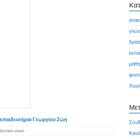
Kατ
ανακ
γλώ
δράσ
εκπα
μαθη
φυσι
Χωρί
Μετ
κπαιδευτήρια Γεωργίου Ζώη
Σύν
δευτικό υλικό
Κανά