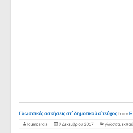
Γλωσσικές ασκήσεις στ΄ δημοτικού α΄τεύχος
from
Ε
loumpardia
9 Δεκεμβρίου 2017
γλώσσα
,
εκπαι