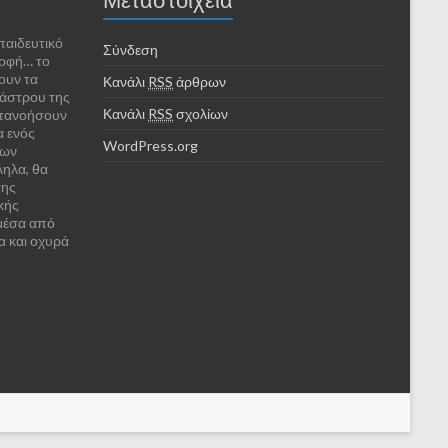
παιδευτικό
Σύνδεση
ορφή… το
ουν τα
Κανάλι
RSS
άρθρων
κάστρου της
Κανάλι
RSS
σχολίων
ατανοήσουν
α ενός
WordPress.org
των
ληλα, θα
της
κής
 μέσα από
α και οχυρά