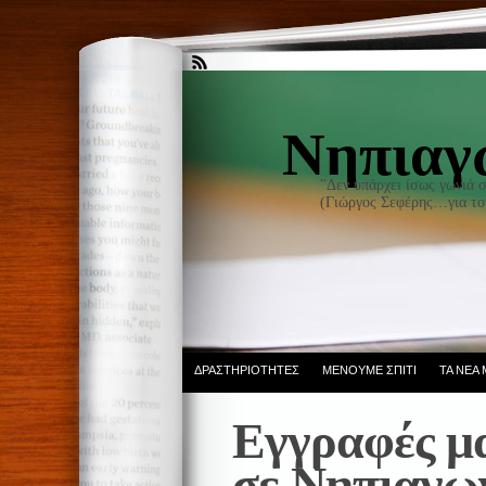
Νηπιαγ
"Δεν υπάρχει ίσως γωνιά 
(Γιώργος Σεφέρης…για το
ΔΡΑΣΤΗΡΙΌΤΗΤΕΣ
ΜΈΝΟΥΜΕ ΣΠΊΤΙ
ΤΑ ΝΈΑ
Εγγραφές μ
σε Νηπιαγωγ