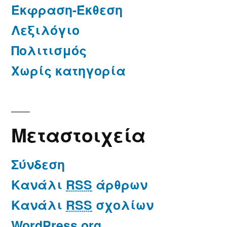
Έκφραση-Έκθεση
Λεξιλόγιο
Πολιτισμός
Χωρίς κατηγορία
Μεταστοιχεία
Σύνδεση
Κανάλι
RSS
άρθρων
Κανάλι
RSS
σχολίων
WordPress.org