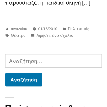
παρουσιάζει η παιδική σκηνή […]
Συντάχθηκε
Αναρτήθηκε
mvazaiou
01/16/2019
Πολιτισμός
από
Ετικέτες:
σε
για
Θέατρο
Αφήστε ένα σχόλιο
το
Πάμε
Θέατρο;
Αναζήτηση
για: