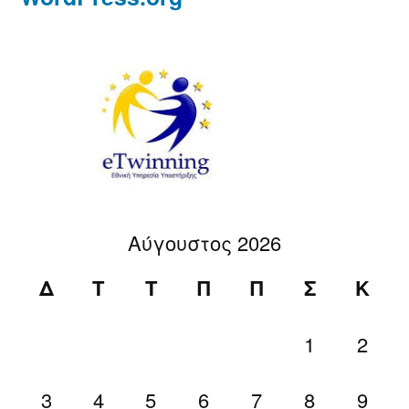
Αύγουστος 2026
Δ
Τ
Τ
Π
Π
Σ
Κ
1
2
3
4
5
6
7
8
9