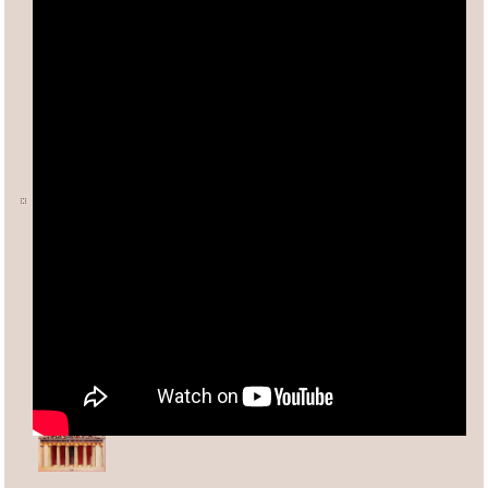
Ο ΑΡΙΘΜΟΣ φ (ΦΕΙΔΙΑΣ)
Άλλες σχετικές σελίδες:
Ανδρέας Κασσέτας
asxetos.gr