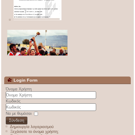
Login Form
Όνομα Χρήστη
Κωδικός
Να με θυμάσαι
Σύνδεση
Δημιουργία λογαριασμού
Ξεχάσατε το όνομα χρήστη;