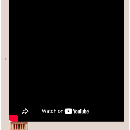
Ο ΑΡΙΘΜΟΣ φ (ΦΕΙΔΙΑΣ)
Άλλες σχετικές σελίδες:
Ανδρέας Κασσέτας
asxetos.gr