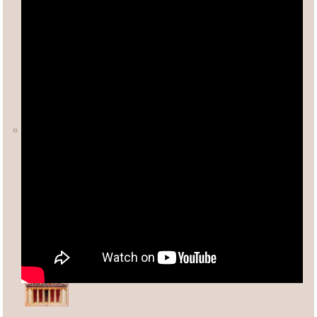
Ο ΑΡΙΘΜΟΣ φ (ΦΕΙΔΙΑΣ)
Άλλες σχετικές σελίδες:
Ανδρέας Κασσέτας
asxetos.gr