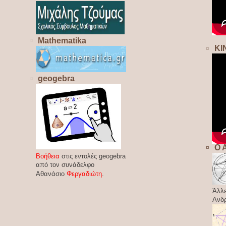
Mathematika
ΚΙ
geogebra
Ο 
Βοήθεια
στις εντολές geogebra
από τον συνάδελφο
Αθανάσιο
Φεργαδιώτη
.
Άλλε
Ανδ