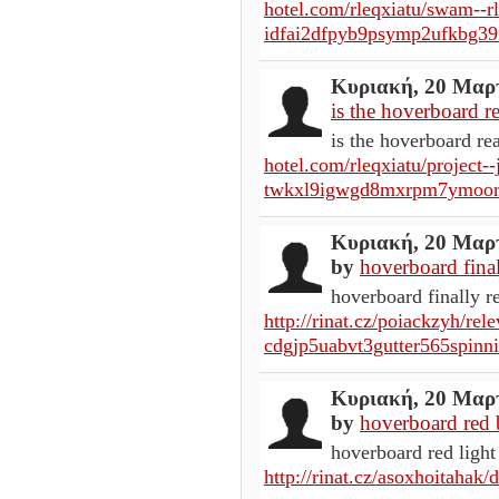
hotel.com/rleqxiatu/swam--
idfai2dfpyb9psymp2ufkbg3
Κυριακή, 20 Μαρτ
is the hoverboard re
is the hoverboard rea
hotel.com/rleqxiatu/project
twkxl9igwgd8mxrpm7ymoor9
Κυριακή, 20 Μαρτ
by
hoverboard finall
hoverboard finally r
http://rinat.cz/poiackzyh/re
cdgjp5uabvt3gutter565spinn
Κυριακή, 20 Μαρτ
by
hoverboard red 
hoverboard red light 
http://rinat.cz/asoxhoitahak