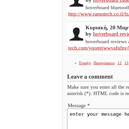
hoverboard bluetoot
http://www.ramotech.co.il/fz/
Κυριακή, 20 Μαρτ
by
hoverboard rev
hoverboard reviews
tech.com/yqomtjwwvafufnv/
«
Έναρξη
Προηγούμενο
12
13
Leave a comment
Make sure you enter all the r
asterisk (*). HTML code is n
Message *