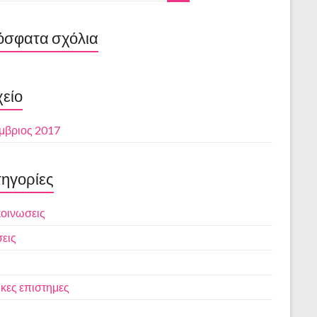
σφατα σχόλια
είο
μβριος 2017
ηγορίες
οινωσεις
εις
κες επιστημες