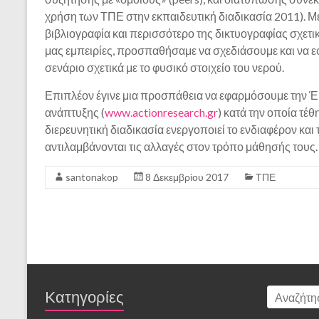
χρήση των ΤΠΕ στην εκπαιδευτική διαδικασία 2011). Με
βιβλιογραφία και περισσότερο της δικτυογραφίας σχετικά
μας εμπειρίες, προσπαθήσαμε να σχεδιάσουμε και να ε
σενάριο σχετικά με το φυσικό στοιχείο του νερού.
Επιπλέον έγινε μια προσπάθεια να εφαρμόσουμε την Έ
ανάπτυξης (
www.actionresearch.gr
) κατά την οποία τέ
διερευνητική διαδικασία ενεργοποιεί το ενδιαφέρον και
αντιλαμβάνονται τις αλλαγές στον τρόπο μάθησής τους.
santonakop
8 Δεκεμβρίου 2017
ΤΠΕ
Kατηγορίες