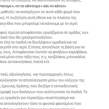
κουμε», «τι το κάνουμε» και «τι κάνει»
μαθητές να ανατρέχουν σε αυτό κάθε φορά που
υς. Η συζήτηση αυτή έθεσε και το πλαίσιο της
παιχνίδια που μπορούμε να κάνουμε με το νερό.
αφού πρώτα αποφάσισαν, εργαζόμενα σε ομάδες των
 υλικά που θα χρησιμοποιήσουν .
σε όλα τα παιδιά να δουλέψουν ομαδικά και να
αιχνίδι στο νερό. Επίσης αποτέλεσε τη βάση για να
ης τους. Αποφάσισαν λοιπόν να φτιάξουν καραβάκια.
νά μέσα στην τάξη τους π.χ. τουβλάκια, μπουκάλια,
κια, αυτοκινητάκια, πανιά κτλ.
ωτικές αξιολογήσεις και προσαρμογές όπως
Αξιολόγησαν τα αποτελέσματα μέσω του ελέγχου της
ς έρευνας δράσης που διεξήγε ο εκπαιδευτικός
γραφή των διαλόγων που ανέπτυσσαν τα παιδιά. Το
ως εργαλείο για περαιτέρω αναστοχασμό και
να αιτιολογήσουν τόσο το φυσικό φαινόμενο που