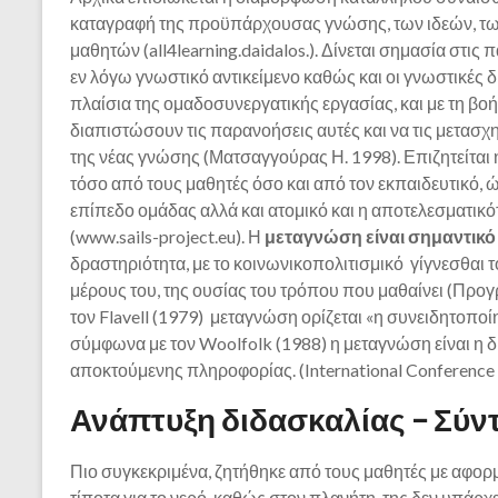
καταγραφή της προϋπάρχουσας γνώσης, των ιδεών, τ
μαθητών (all4learning.daidalos.). Δίνεται σημασία στις
εν λόγω γνωστικό αντικείμενο καθώς και οι γνωστικές 
πλαίσια της ομαδοσυνεργατικής εργασίας, και με τη β
διαπιστώσουν τις παρανοήσεις αυτές και να τις μετασχ
της νέας γνώσης (Ματσαγγούρας Η. 1998). Επιζητείται
τόσο από τους μαθητές όσο και από τον εκπαιδευτικό, 
επίπεδο ομάδας αλλά και ατομικό και η αποτελεσματικ
(www.sails-project.eu). Η
μεταγνώση είναι σημαντικό
δραστηριότητα, με το κοινωνικοπολιτισμικό γίγνεσθαι 
μέρους του, της ουσίας του τρόπου που μαθαίνει (Π
τον Flavell (1979) μεταγνώση ορίζεται «η συνειδητοπο
σύμφωνα με τον Woolfolk (1988) η μεταγνώση είναι η δι
αποκτούμενης πληροφορίας. (International Conference 
Ανάπτυξη διδασκαλίας – Σύν
Πιο συγκεκριμένα, ζητήθηκε από τους μαθητές με αφορμ
τίποτα για το νερό, καθώς στον πλανήτη της δεν υπάρχει