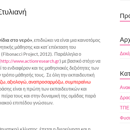
τυλιανή
Πρό
Αρχ
νίδια στο νερό»
, επιδιώκει να είναι μια καινοτόμος
νητικής μάθησης και κατ΄επέκταση του
Δεκέ
(Fibonacci Project, 2012). Παράλληλα ο
(
http://www.actionresearch.gr
) με βασικό στόχο να
 το ενδιαφέρον και τις μαθησιακές δεξιότητες των
Kατ
ν τρόπο μάθησής τους. Σε όλη την εκπαιδευτική
όζω, αξιολογώ, αναπροσαρμόζω, συμπεραίνω
Ανακ
άσης είναι η πρώτη των εκπαιδευτικών και
 πείρα τους και στην δυναμική της ομάδας παρά
Δρασ
ημιακού επιπέδου γνώσεων.
ΤΠΕ
Φυσι
ματικού κλίματος, έπεται η διερεύνηση και η