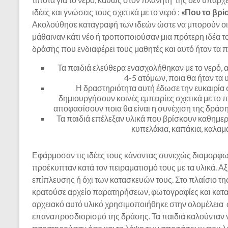
ιδέες και γνώσεις τους σχετικά με το νερό :
«Που το βρίσ
Ακολούθησε καταγραφή των ιδεών ώστε να μπορούν οι 
μάθαιναν κάτι νέο ή τροποποιούσαν μια πρότερη ιδέα το
δράσης που ενδιαφέρει τους μαθητές και αυτό ήταν τα 
Τα παιδιά ελεύθερα ενασχολήθηκαν με το νερό, 
4-5 ατόμων, ποια θα ήταν τα
Η δραστηριότητα αυτή έδωσε την ευκαιρία 
δημιουργήσουν κοινές εμπειρίες σχετικά με το π
αποφασίσουν ποια θα είναι η συνέχιση της δράσ
Τα παιδιά επέλεξαν υλικά που βρίσκουν καθημερι
κυπελάκια, καπάκια, καλαμά
Εφάρμοσαν τις ιδέες τους κάνοντας συνεχώς διαμορφ
προέκυπταν κατά τον πειραματισμό τους με τα υλικά. 
επίπλευσης ή όχι των κατασκευών τους. Στο πλαίσιο τη
κρατούσε αρχείο παρατηρήσεων, φωτογραφίες και κατα
αρχειακό αυτό υλικό χρησιμοποιήθηκε στην ολομέλεια 
επαναπροσδιορισμό της δράσης. Τα παιδιά καλούνταν 