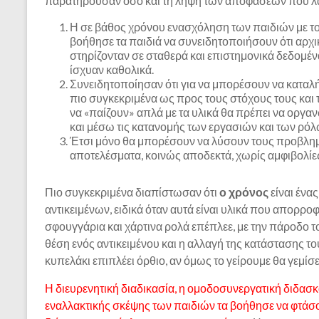
παρατηρούσαν όσο και τη λήψη των αποφάσεων που λάμ
Η σε βάθος χρόνου ενασχόληση των παιδιών με το 
βοήθησε τα παιδιά να συνειδητοποιήσουν ότι αρχ
στηρίζονταν σε σταθερά και επιστημονικά δεδομένα 
ίσχυαν καθολικά.
Συνειδητοποίησαν ότι για να μπορέσουν να καταλ
πιο συγκεκριμένα ως προς τους στόχους τους και 
να «παίζουν» απλά με τα υλικά θα πρέπει να οργα
και μέσω τις κατανομής των εργασιών και των ρόλ
Έτσι μόνο θα μπορέσουν να λύσουν τους προβλημ
αποτελέσματα, κοινώς αποδεκτά, χωρίς αμφιβολίε
Πιο συγκεκριμένα διαπίστωσαν ότι
ο χρόνος
είναι ένα
αντικειμένων, ειδικά όταν αυτά είναι υλικά που απορροφ
σφουγγάρια και χάρτινα ρολά επέπλεε, με την πάροδο τ
θέση ενός αντικειμένου και η αλλαγή της κατάστασης το
κυπελάκι επιπλέει όρθιο, αν όμως το γείρουμε θα γεμίσει
Η διευρενητική διαδικασία, η ομοδοσυνεργατική διδασκ
εναλλακτικής σκέψης των παιδιών τα βοήθησε να φτά