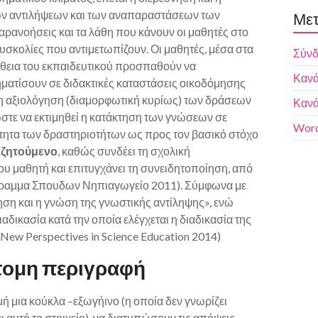
ων αντιλήψεων και των αναπαραστάσεων των
Μετ
 παρανοήσεις και τα λάθη που κάνουν οι μαθητές στο
δυσκολίες που αντιμετωπίζουν. Οι μαθητές, μέσα στα
Σύν
οήθεια του εκπαιδευτικού προσπαθούν να
Κανά
ηματίσουν σε διδακτικές καταστάσεις οικοδόμησης
 η αξιολόγηση (διαμορφωτική κυρίως) των δράσεων
Κανά
ώστε να εκτιμηθεί η κατάκτηση των γνώσεων σε
Word
ότητα των δραστηριοτήτων ως προς τον βασικό στόχο
 ζητούμενο
, καθώς συνδέει τη σχολική
του μαθητή και επιτυγχάνει τη συνειδητοποίηση, από
ρογραμμα Σπουδων Νηπιαγωγείο 2011). Σύμφωνα με
ίηση και η γνώση της γνωστικής αντίληψης», ενώ
αδικασία κατά την οποία ελέγχεται η διαδικασία της
New Perspectives in Science Education 2014)
τομη περιγραφή
ή μια κούκλα –εξωγήινο (η οποία δεν γνωρίζει
 αυτό το στοιχείο), να διατυπώσουν τις απόψεις,