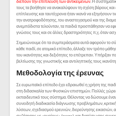
διέπουν την επίπλευση των αντικειμένων
. Η συστηματ
τους τα βοήθησε να ανακαλύψουν τη σχέση βάρους και 
επίπλευσης και ταυτόχρονα ήταν ικανά να εξηγήσουν τις
την ανατροφοδότησης, του αναστοχασμού και της διαμο
ανεμπόδιστα τελούνταν, τα παιδιά προσπάθησαν να εφαρ
γνώσεις τους και σε άλλες δραστηριότητες π.χ. όταν ασ
Σημειώνουμε ότι τα συμπεράσματα αυτά αφορούν το σ
κάθε παιδί, σε ατομικό επίπεδο, άλλαξε τον τρόπο μάθη
του ικανότητες και δεξιότητες το επέτρεπαν. Υπήρξαν
βελτίωσης της γνωστικής και αντιληπτικής τους ικανότη
Μεθοδολογία της έρευνας
Σε ευρωπαϊκό επίπεδο έχει εδραιωθεί η χρήση της πα
στη διδασκαλία των Φυσικών επιστημών. Πολλές χώρες 
εκπαιδευτικό τους σύστημα. Θέλοντας να δώσουμε έναν 
συνειδητή διαδικασία διάγνωσης προβλημάτων, κριτικ
λύσεων, σχεδιασμού ερευνών, διερεύνησης εικασιών,
συζήτησης με «ομοίους» (peers), και διατύπωσης συνε