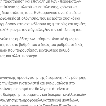
ική παρατήρηση και επανάληψη των «πειραμάτων»
επίπλευσης, υλικού και επίπλευσης, χρόνου και
 διαπιστώσεις τους. Ενθαρρυντικό είναι ότι μέσω
ρφωτικής αξιολόγησης, που με τρόπο φυσικό και
μόσουν και να συνδέσουν τις εμπειρίες και τις νέες
χολήθηκαν με τον πάγο έλεγξαν την επίπλευσή του.
ύνολο της ομάδας των μαθητών. Φυσικά όμως το
σής του στο βαθμό που ο δικός του ρυθμός, οι δικές
 παιδιά που παρουσίασαν μεγαλύτερο βαθμό
τας και άλλα μικρότερο.
ιδαγωγικής προσέγγισης της διευρευνητικής μάθησης
την έχουν ενστερνιστεί και ενσωματώσει στο
σύντομο ορισμό της θα λέγαμε ότι είναι «η
ής θεώρησης πειραμάτων και διάκριση εναλλακτικών
 αναζήτησης πληροφοριών, κατασκευή μοντέλων,
κτικών επιχειρημάτων» (2
Συνέδριο Ένταξη και
ο