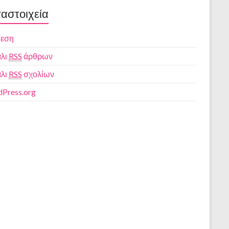
αστοιχεία
δεση
λι
RSS
άρθρων
λι
RSS
σχολίων
Press.org