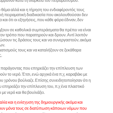
βαναν κατά τη διάρκεια του πειραματισμού.
θέμα αλλά και η τήρηση του ενδιαφέροντός τους
ική πειραματική διαδικασία που ακολουθούσαν δεν
και ότι οι εξηγήσεις, που κάθε φόρα έδιναν, δεν
ήξουν σε καθολικά συμπεράσματα θα πρέπει να είναι
τον τρόπο που παρατηρούν και δρουν. Αντί λοιπόν
νώσουν τις δράσεις τους και να συνεργαστούν, ακόμα
ων.
ατισμούς τους και να καταλήξουν σε ξεκάθαρα
ς.
ς παράγοντας που επηρεάζει την επίπλευση των
ούν το νερό. Έτσι, ενώ αρχικά ένα π.χ. καραβάκι με
ου χρόνου βούλιαζε. Επίσης συνειδητοποίησαν ότι η
υ επηρεάζει την επίπλευση του, π.χ ένα πλαστικό
 με νερό και θα βουλιάξει.
αλία και η ενίσχυση της δημιουργικής ακόμα και
σουν μόνα τους σε διατύπωση κάποιων νόμων που