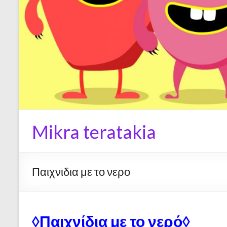
Mikra teratakia
Παιχνιδια με το νερο
◊Παιχνίδια με το νερό◊