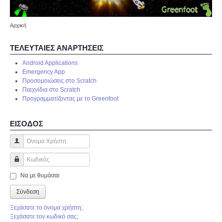
ΠΡΟΓΡΑΜΜΑΤΙΣΜΟΣ
Αρχική
ΤΕΛΕΥΤΑΙΕΣ ΑΝΑΡΤΗΣΕΙΣ
ANDROID
Android Applications
Emergency App
Προσομοιώσεις στο Scratch
Παιχνίδια στο Scratch
Προγραμματίζοντας με το Greenfoot
ΕΙΣΟΔΟΣ
Όνομα Χρήστη
Κωδικός
Να με θυμάσαι
Σύνδεση
Ξεχάσατε το όνομα χρήστη;
Ξεχάσατε τον κωδικό σας;