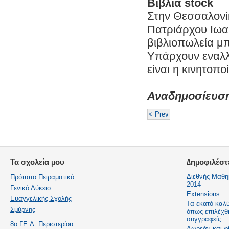
Βιβλία stock
Στην Θεσσαλονί
Πατριάρχου Ιωακ
βιβλιοπωλεία μπ
Υπάρχουν εναλλα
είναι η κινητοπο
Αναδημοσίευση 
< Prev
Τα σχολεία μου
Δημοφιλέστ
Διεθνής Μαθη
Πρότυπο Πειραματικό
2014
Γενικό Λύκειο
Extensions
Ευαγγελικής Σχολής
Τα εκατό καλ
Σμύρνης
όπως επιλέχθ
συγγραφείς.
8ο ΓΕ.Λ. Περιστερίου
Δωρεάν και φ