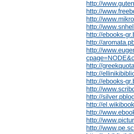
http://www.gute
http://www.free
http://www.mikr
http://www.snhell
http://ebooks-gr
http://aromata.p
http://www.eugen
cpage=NODE&c
http://greekquo
http://ellinikibib
http://ebooks-gr
http://www.scri
http://silver.pbl
http://el.wikiboo
http://www.eboo
http://www.pictur
http://www.pe.sc