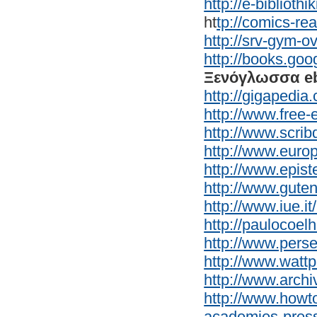
http://e-biblioth
ht
tp://comics-re
http://srv-gym-o
http://books.goo
Ξενόγλωσσα e
http://gigapedia
http://www.free-
http://www.scrib
http://www.europ
http://www.epis
http://www.gute
http://www.iue.i
http://paulocoel
http://www.perse
http://www.watt
http://www.archiv
http://www.howt
academies-press-