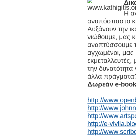
Δικ
Η α
αναπόσπαστο κομ
Αυξάνουν την ι
νιώθουμε, μας 
αναπτύσσουμε τ
αγχωμένοι, μας 
εκμεταλλευτές, 
την δυνατότητα 
άλλα πράγματα
Δωρεάν e-books
http://www.open
http://www.johnn
http://www.arts
http://e-vivlia.b
http://www.scri