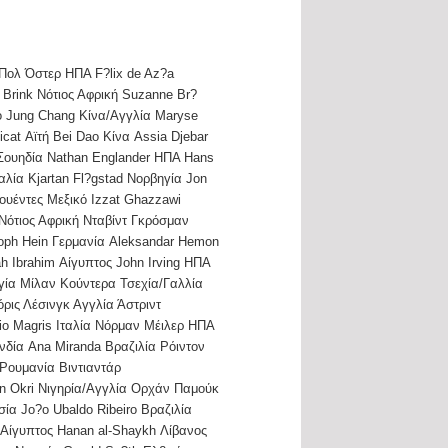
 Πολ Όστερ ΗΠΑ F?lix de Az?a
 Brink Νότιος Αφρική Suzanne Br?
κό Jung Chang Κίνα/Αγγλία Maryse
at Αϊτή Bei Dao Κίνα Assia Djebar
Σουηδία Nathan Englander ΗΠΑ Hans
λία Kjartan Fl?gstad Νορβηγία Jon
υέντες Μεξικό Izzat Ghazzawi
 Νότιος Αφρική Νταβίντ Γκρόσμαν
oph Hein Γερμανία Aleksandar Hemon
h Ibrahim Αίγυπτος John Irving ΗΠΑ
ηγία Μίλαν Κούντερα Τσεχία/Γαλλία
ρις Λέσινγκ Αγγλία Άστριντ
io Magris Ιταλία Νόρμαν Μέιλερ ΗΠΑ
νδία Ana Miranda Βραζιλία Ρόιντον
Ρουμανία Βιντιαντάρ
n Okri Νιγηρία/Αγγλία Ορχάν Παμούκ
ία Jo?o Ubaldo Ribeiro Βραζιλία
i Αίγυπτος Hanan al-Shaykh Λίβανος