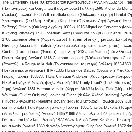
The Canterbury Tales (Οι ιστορίες του Καντέρμπουρι) Αγγλική 1532?34 Fran
(Πανταγκρυέλ) και Gargantua (Γαργαντούας) Γαλλική 1595 Michel de Monta
(Δοκίμια) Γαλλική 1603 William Shakespeare (Ουίλλιαμ Σαίξπηρ) Hamlet (Ά
Shakespeare (Ουίλλιαμ Σαίξπηρ) King Lear (Ο βασιλιάς Ληρ) Αγγλική 1609
Σαίξπηρ) Othello (Οθέλος) Αγγλική 1605 & 1615 Miguel de Cervantes (Μιγκ
Κιχώτης) Ισπανική 1726 Jonathan Swift (Τζόναθαν Σουϊφτ) Gulliver?s Travel
1760 Laurence Sterne (Λώρενς Στερν) Tristram Shandy (Τρίστραμ Σάντυ) Αγ
Ντιντερό) Jacques le fataliste (Ζακ ο μοιρολάτρης και ο αφέντης του) Γαλ
Goethe (Γκαίτε) Faust (Φάουστ) Γερμανική 1813 Jane Austen (Τζέιν Ώστεν) 
Προκατάληψη) Αγγλική 1818 Giacomo Leopardi (Τζιάκομο Λεοπάρντι) Canti 
(Σταντάλ) Le Rouge et le Noir (Το κόκκινο και το μαύρο) Γαλλική 1833-185
Πόε) διηγήματα Αγγλική (ΗΠΑ) 1835 Honor? de Balzac (Ονορέ ντε Μπαλζάκ
Γκοριό) Γαλλική 1835?37 Hans Christian Andersen (Χανς Κρίστιαν Άντερσε
Νικολάι Γκόγκολ Νεκρές ψυχές Ρωσική 1847 Emily Bront? (Έμιλι Μπροντέ)
Ύψη) Αγγλική 1851 Herman Melville (Χέρμαν Μέλβιλ) Moby-Dick (Μόμπυ Ντ
Whitman (Ουώλτ Ουίτμαν) Leaves of Grass (Φύλλα Χλόης) [ποίηση] Αγγλικ
(Γκυστάβ Φλωμπέρ) Madame Bovary (Μαντάμ Μποβαρί) Γαλλική 1869 Gusta
sentimentale (Η αισθηματική αγωγή) Γαλλική 1861 Charles Dickens (Τσάρλς
(Μεγάλες Προσδοκίες) Αγγλική 1865?1869 Λέων Τολστόι Πόλεμος και Ειρή
θάνατος του Ιβάν Ιλίτς Ρωσική 1877 Λέων Τολστόι Άννα Καρένινα Ρωσική
και τιμωρία Ρωσική 1869 Φιοντόρ Ντοστογιέφσκι Ο ηλίθιος Ρωσική 1872 Φιο