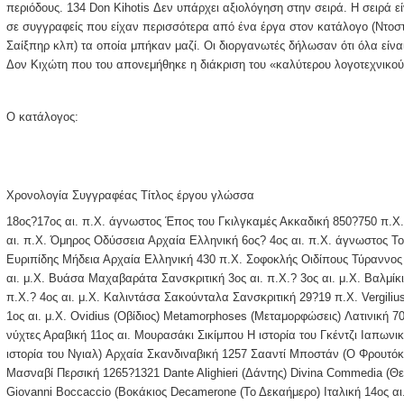
περιόδους. 134 Don Kihotis Δεν υπάρχει αξιολόγηση στην σειρά. Η σειρά εί
σε συγγραφείς που είχαν περισσότερα από ένα έργα στον κατάλογο (Ντοστ
Σαίξπηρ κλπ) τα οποία μπήκαν μαζί. Οι διοργανωτές δήλωσαν ότι όλα είναι 
Δον Κιχώτη που του απονεμήθηκε η διάκριση του «καλύτερου λογοτεχνικο
Ο κατάλογος:
Χρονολογία Συγγραφέας Τίτλος έργου γλώσσα
18ος?17ος αι. π.Χ. άγνωστος Έπος του Γκιλγκαμές Ακκαδική 850?750 π.Χ.
αι. π.Χ. Όμηρος Οδύσσεια Αρχαία Ελληνική 6ος? 4ος αι. π.Χ. άγνωστος Το
Ευριπίδης Μήδεια Αρχαία Ελληνική 430 π.Χ. Σοφοκλής Οιδίπους Τύραννος 
αι. μ.Χ. Βυάσα Μαχαβαράτα Σανσκριτική 3ος αι. π.Χ.? 3ος αι. μ.Χ. Βαλμίκ
π.Χ.? 4ος αι. μ.Χ. Καλιντάσα Σακούνταλα Σανσκριτική 29?19 π.Χ. Vergilius 
1ος αι. μ.Χ. Ovidius (Οβίδιος) Metamorphoses (Μεταμορφώσεις) Λατινική 7
νύχτες Αραβική 11ος αι. Μουρασάκι Σικίμπου Η ιστορία του Γκέντζι Ιαπωνι
ιστορία του Νγιαλ) Αρχαία Σκανδιναβική 1257 Σααντί Μποστάν (Ο Φρουτό
Μασναβί Περσική 1265?1321 Dante Alighieri (Δάντης) Divina Commedia (Θε
Giovanni Boccaccio (Βοκάκιος Decamerone (Το Δεκαήμερο) Ιταλική 14ος αι.