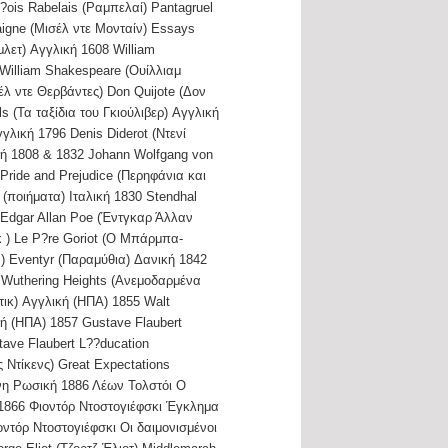
?ois Rabelais (Ραμπελαί) Pantagruel
igne (Μισέλ ντε Μονταίν) Essays
μλετ) Αγγλική 1608 William
 William Shakespeare (Ουίλλιαμ
έλ ντε Θερβάντες) Don Quijote (Δον
s (Τα ταξίδια του Γκιούλιβερ) Αγγλική
γλική 1796 Denis Diderot (Ντενί
λική 1808 & 1832 Johann Wolfgang von
Pride and Prejudice (Περηφάνια και
(ποιήματα) Ιταλική 1830 Stendhal
0 Edgar Allan Poe (Έντγκαρ Άλλαν
 ) Le P?re Goriot (Ο Μπάρμπα-
ν) Eventyr (Παραμύθια) Δανική 1842
 Wuthering Heights (Ανεμοδαρμένα
ικ) Αγγλική (ΗΠΑ) 1855 Walt
ή (ΗΠΑ) 1857 Gustave Flaubert
ve Flaubert L??ducation
 Ντίκενς) Great Expectations
νη Ρωσική 1886 Λέων Τολστόι Ο
 1866 Φιοντόρ Ντοστογιέφσκι Έγκλημα
ντόρ Ντοστογιέφσκι Οι δαιμονισμένοι