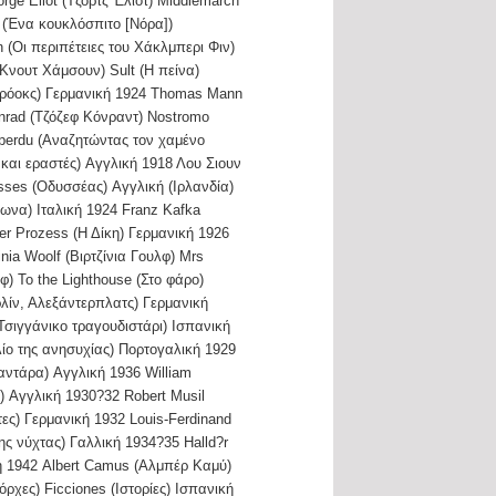
e Eliot (Τζορτζ Έλιοτ) Middlemarch
] (Ένα κουκλόσπιτο [Νόρα])
 (Οι περιπέτειες του Χάκλμπερι Φιν)
νουτ Χάμσουν) Sult (Η πείνα)
ρόοκς) Γερμανική 1924 Thomas Mann
nrad (Τζόζεφ Κόνραντ) Nostromo
 perdu (Αναζητώντας τον χαμένο
 και εραστές) Αγγλική 1918 Λου Σιουν
sses (Οδυσσέας) Αγγλική (Ιρλανδία)
νωνα) Ιταλική 1924 Franz Kafka
r Prozess (Η Δίκη) Γερμανική 1926
ia Woolf (Βιρτζίνια Γουλφ) Mrs
φ) To the Lighthouse (Στο φάρο)
ρλίν, Αλεξάντερπλατς) Γερμανική
Τσιγγάνικο τραγουδιστάρι) Ισπανική
ίο της ανησυχίας) Πορτογαλική 1929
 αντάρα) Αγγλική 1936 William
 Αγγλική 1930?32 Robert Musil
ες) Γερμανική 1932 Louis-Ferdinand
της νύχτας) Γαλλική 1934?35 Halld?r
κή 1942 Albert Camus (Αλμπέρ Καμύ)
ρχες) Ficciones (Ιστορίες) Ισπανική