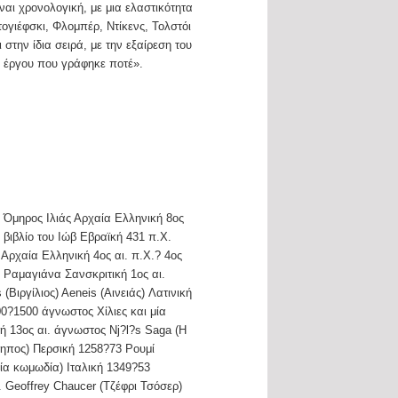
ναι χρονολογική, με μια ελαστικότητα
ογιέφσκι, Φλομπέρ, Ντίκενς, Τολστόι
στην ίδια σειρά, με την εξαίρεση του
ύ έργου που γράφηκε ποτέ».
 Όμηρος Ιλιάς Αρχαία Ελληνική 8ος
 βιβλίο του Ιώβ Εβραϊκή 431 π.Χ.
Αρχαία Ελληνική 4ος αι. π.Χ.? 4ος
ι Ραμαγιάνα Σανσκριτική 1ος αι.
(Βιργίλιος) Aeneis (Αινειάς) Λατινική
00?1500 άγνωστος Χίλιες και μία
κή 13ος αι. άγνωστος Nj?l?s Saga (Η
κηπος) Περσική 1258?73 Ρουμί
ία κωμωδία) Ιταλική 1349?53
 Geoffrey Chaucer (Τζέφρι Τσόσερ)