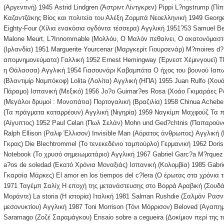
(Αργεντινή) 1945 Astrid Lindgren (Άστριντ Λίντγκρεν) Pippi L?ngstrump (Π
Καζαντζάκης Βίος και πολιτεία του Αλέξη Ζορμπά Νεοελληνική 1949 George
Eighty-Four (Χίλια ενακόσια ογδόντα τέσσερα) Αγγλική 1951?53 Samuel Be
Malone Meurt, L?Innommable (Μολλόυ, Ο Μαλόν πεθαίνει, Ο ακατονόμαστος
(Ιρλανδία) 1951 Marguerite Yourcenar (Μαργκερίτ Γιουρσενάρ) M?moires d
απομνημονεύματα) Γαλλική 1952 Ernest Hemingway (Έρνεστ Χέμινγουεϊ) Th
η Θάλασσα) Αγγλική 1954 Γιασουνάρι Καβαμπάτα Ο ήχος του βουνού Ιαπω
(Βλαντιμίρ Ναμπόκοφ) Lolita (Λολίτα) Αγγλική (ΗΠΑ) 1955 Juan Rulfo (Χο
Πάραμο) Ισπανική (Μεξικό) 1956 Jo?o Guimar?es Rosa (Χοάο Γκιμαράες Ρό
(Μεγάλοι δρυμοί : Μονοπάτια) Πορτογαλική (Βραζιλία) 1958 Chinua Achebe 
(Τα πράγματα καταρρέουν) Αγγλική (Νιγηρία) 1959 Ναγκίμπ Μαχφούζ Τα π
(Αίγυπτος) 1952 Paul Celan (Πωλ Σελάν) Mohn und Ged?chtnis (Παπαρούνα
Ralph Ellison (Ραλφ Έλλισον) Invisible Man (Αόρατος άνθρωπος) Αγγλική 
Γκρας) Die Blechtrommel (Το τενεκεδένιο ταμπούρλο) Γερμανική 1962 Doris
Notebook (Το χρυσό σημειωματάριο) Αγγλική 1967 Gabriel Garc?a M?rquez
a?os de soledad (Εκατό Χρόνια Μοναξιάς) Ισπανική (Κολομβία) 1985 Gabr
Γκαρσία Μάρκες) El amor en los tiempos del c?lera (Ο έρωτας στα χρόνια 
1971 Ταγέμπ Σαλίχ Η εποχή της μετανάστευσης στο Βορρά Αραβική (Σουδά
Μοράντε) La storia (Η ιστορία) Ιταλική 1981 Salman Rushdie (Σαλμάν Ρασντί
μεσονυκτίου) Αγγλική 1987 Toni Morrison (Τόνι Μόρρισον) Beloved (Αγαπη
Saramago (Ζοζέ Σαραμάγκου) Ensaio sobre a cegueira (Δοκίμιον περί της 