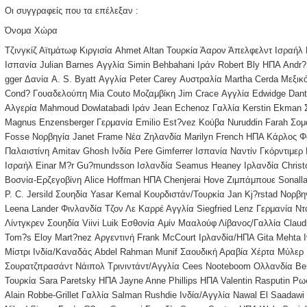
Οι συγγραφείς που τα επέλεξαν :
Όνομα Χώρα
Τζινγκίζ Αϊτμάτωφ Κιργισία Ahmet Altan Τουρκία Άαρον Άπελφελντ Ισραήλ
Ισπανία Julian Barnes Αγγλία Simin Behbahani Ιράν Robert Bly ΗΠΑ Andr?
gger Δανία A. S. Byatt Αγγλία Peter Carey Αυστραλία Martha Cerda Μεξι
Cond? Γουαδελούπη Mia Couto Μοζαμβίκη Jim Crace Αγγλία Edwidge Dantic
Αλγερία Mahmoud Dowlatabadi Ιράν Jean Echenoz Γαλλία Kerstin Ekman 
Magnus Enzensberger Γερμανία Emilio Est?vez Κούβα Nuruddin Farah Σομα
Fosse Νορβηγία Janet Frame Νέα Ζηλανδία Marilyn French ΗΠΑ Κάρλος Φο
Παλαιστίνη Amitav Ghosh Ινδία Pere Gimferrer Ισπανία Nαντίν Γκόρντιμερ
Ισραήλ Einar M?r Gu?mundsson Ισλανδία Seamus Heaney Ιρλανδία Christ
Βοσνία-Ερζεγοβίνη Alice Hoffman ΗΠΑ Chenjerai Hove Ζιμπάμπουε Sonalla
P. C. Jersild Σουηδία Yasar Kemal Κουρδιστάν/Τουρκία Jan Kj?rstad Νορβ
Leena Lander Φινλανδία Τζον Λε Καρρέ Αγγλία Siegfried Lenz Γερμανία Ντό
Λίντγκρεν Σουηδία Viivi Luik Εσθονία Aμίν Mααλούφ Λίβανος/Γαλλία Claud
Tom?s Eloy Mart?nez Αργεντινή Frank McCourt Ιρλανδία/ΗΠΑ Gita Mehta Ι
Μίστρι Ινδία/Καναδάς Abdel Rahman Munif Σαουδική Αραβία Χέρτα Μύλερ 
Σουρατζπρασάντ Νάιπολ Τρινιντάντ/Αγγλία Cees Nooteboom Ολλανδία Be
Τουρκία Sara Paretsky ΗΠΑ Jayne Anne Phillips ΗΠΑ Valentin Rasputin Ρωσ
Alain Robbe-Grillet Γαλλία Salman Rushdie Ινδία/Αγγλία Nawal El Saadaw