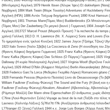
Ρωσική 1880 Φιοντόρ Ντοστογιέφσκι Αδελφοί Καραμαζώφ Ρωσική 1871 Georg
(Μίντλμαρτς) Αγγλική 1879 Henrik Ibsen (Χένρικ Ίψεν) Et dukkehjem [Nora
Νορβηγική 1884 Mark Twain (Μαρκ Τουαίην) Adventures of Huckleberry Finn
Αγγλική (ΗΠΑ) 1886 Αντόν Τσέχωφ διηγήματα Ρωσική 1890 Knut Hamsun (Κ
Νορβηγική 1901 Thomas Mann(Τόμας Μαν) Buddenbrooks (Οι Μπούντενμπ
(Τόμας Μαν) Der Zauberberg (Το μαγικό βουνό ) Γερμανική 1904 Joseph Co
Αγγλική 1913?27 Marcel Proust (Μαρσέλ Προυστ) ? la recherche du temps
χρόνο) Γαλλική 1913 D. H. Lawrence (Ντ. Χ. Λώρενς) Sons and Lovers (Γιοι
Το ημερολόγιο ενός τρελού Κινεζική 1922 James Joyce (Τζαίημς Τζόυς) Uly
1923 Italo Svevo (Ίταλο Σβέβο) La Coscienza di Zeno (Η συνείδηση του Ζή
(Φραντς Κάφκα) διηγήματα Γερμανική 1925 Franz Kafka (Φραντς Κάφκα) De
Franz Kafka (Φραντς Κάφκα) Das Schloss (Ο Πύργος) Γερμανική 1925 Virgin
Dalloway (Η κυρία Νταλογουέη) Αγγλική 1927 Virginia Woolf (Βιρτζίνια Γουλ
Αγγλική 1929 Alfred D?blin (Άλφρεντ Ντέμπλιν) Berlin Alexanderplatz (Μπε
1928 Federico Garc?a Lorca (Φεδερίκο Γκαρθία Λόρκα) Romancero gitano (
1928 Fernando Pessoa (Φερνάντο Πεσσόα) Livro do Desassossego (Το βιβλ
William Faulkner (Γουίλιαμ Φώκνερ) The Sound and the Fury (Η βουή και η
Faulkner (Γουίλιαμ Φώκνερ) Absalom, Absalom! (Αβεσσαλώμ, Αβεσσαλώμ !)
(Ρόμπερτ Μούζιλ) Der Mann ohne Eigenschaften (Ο άνθρωπος χωρίς ιδιότητ
C?line (Λουί-Φερντινάντ Σελίν) Voyage au bout de la nuit (Ταξίδι στο τέλος 
Laxness (Χαλντόρ Λάξνες) Sj?lfst?tt f?lk (Ανεξάρτητοι άνθρωποι) Ισλανδι
L??tranger (Ο Ξένος) Γαλλική 1944 κ.ε. Jorge Luis Borges (Χόρχε Λουίς Μπό