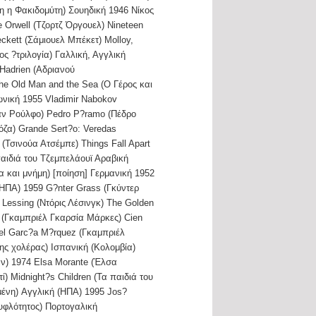
ίπη η Φακιδομύτη) Σουηδική 1946 Νίκος
 Orwell (Τζορτζ Όργουελ) Nineteen
ckett (Σάμιουελ Μπέκετ) Molloy,
 ?τριλογία) Γαλλική, Αγγλική
?Hadrien (Αδριανού
e Old Man and the Sea (Ο Γέρος και
νική 1955 Vladimir Nabokov
υάν Ρούλφο) Pedro P?ramo (Πέδρο
ζα) Grande Sert?o: Veredas
(Τσινούα Ατσέμπε) Things Fall Apart
αιδιά του Τζεμπελάουϊ Αραβική
 και μνήμη) [ποίηση] Γερμανική 1952
(ΗΠΑ) 1959 G?nter Grass (Γκύντερ
 Lessing (Ντόρις Λέσινγκ) The Golden
 (Γκαμπριέλ Γκαρσία Μάρκες) Cien
iel Garc?a M?rquez (Γκαμπριέλ
της χολέρας) Ισπανική (Κολομβία)
ν) 1974 Elsa Morante (Έλσα
) Midnight?s Children (Τα παιδιά του
μένη) Αγγλική (ΗΠΑ) 1995 Jos?
τυφλότητος) Πορτογαλική