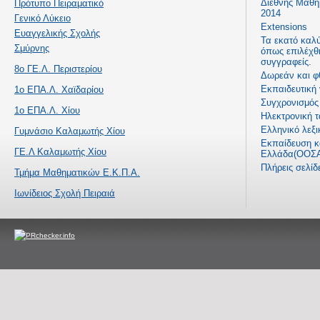
Διεθνής Μαθη
Πρότυπο Πειραματικό
2014
Γενικό Λύκειο
Extensions
Ευαγγελικής Σχολής
Τα εκατό καλ
Σμύρνης
όπως επιλέχθ
συγγραφείς.
8ο ΓΕ.Λ. Περιστερίου
Δωρεάν και φ
Εκπαιδευτική
1ο ΕΠΑ.Λ. Χαϊδαρίου
Συγχρονισμός 
1ο ΕΠΑ.Λ. Χίου
Ηλεκτρονική τ
Ελληνικό λεξι
Γυμνάσιο Καλαμωτής Χίου
Εκπαίδευση κα
ΓΕ.Λ Καλαμωτής Χίου
Ελλάδα(ΟΟΣΑ
Πλήρεις σελί
Τμήμα Μαθηματικών Ε.Κ.Π.Α.
Ιωνίδειος Σχολή Πειραιά