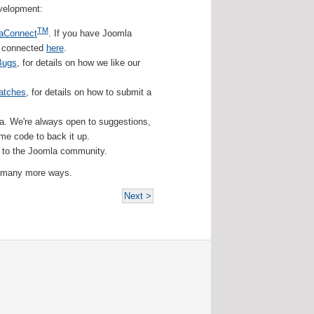
velopment:
TM
aConnect
. If you have Joomla
et connected
here
.
Bugs
, for details on how we like our
atches
, for details on how to submit a
a. We're always open to suggestions,
ome code to back it up.
e to the Joomla community.
 many more ways.
Next >