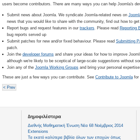
users become contributors. There are many ways you can help Joomla's de
Submit news about Joomla. We syndicate Joomla-related news on
Jooml
news that you would like to share with the community, find out how to g
Report bugs and request features in our
trackers
. Please read
Reporting 
bug reports served up
Submit patches for new and/or fixed behaviour. Please read
Submitting P
patch.
Join the
developer forums
and share your ideas for how to improve Jooml
although we're likely to be sceptical of large-scale suggestions without s
Join any of the
Joomla Working Groups
and bring your personal expertis
These are just a few ways you can contribute. See
Contribute to Joomla
for
< Prev
Δημοφιλέστερα
Διεθνής Μαθηματική Ένωση Νέα 68 Νοέμβριος 2014
Extensions
Τα εκατό καλύτερα βιβλία όλων των εποχών όπως