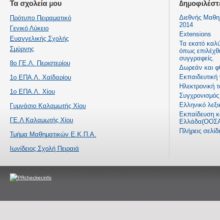
Τα σχολεία μου
Δημοφιλέστ
Διεθνής Μαθη
Πρότυπο Πειραματικό
2014
Γενικό Λύκειο
Extensions
Ευαγγελικής Σχολής
Τα εκατό καλ
Σμύρνης
όπως επιλέχθ
συγγραφείς.
8ο ΓΕ.Λ. Περιστερίου
Δωρεάν και φ
Εκπαιδευτική
1ο ΕΠΑ.Λ. Χαϊδαρίου
Ηλεκτρονική τ
1ο ΕΠΑ.Λ. Χίου
Συγχρονισμός 
Ελληνικό λεξι
Γυμνάσιο Καλαμωτής Χίου
Εκπαίδευση κα
ΓΕ.Λ Καλαμωτής Χίου
Ελλάδα(ΟΟΣΑ
Πλήρεις σελί
Τμήμα Μαθηματικών Ε.Κ.Π.Α.
Ιωνίδειος Σχολή Πειραιά