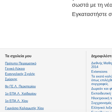
σωστά με τη νέα
Εγκαταστήστε στ
Τα σχολεία μου
Δημοφιλέστ
Διεθνής Μαθη
Πρότυπο Πειραματικό
2014
Γενικό Λύκειο
Extensions
Ευαγγελικής Σχολής
Τα εκατό καλ
Σμύρνης
όπως επιλέχθ
συγγραφείς.
8ο ΓΕ.Λ. Περιστερίου
Δωρεάν και φ
Εκπαιδευτική
1ο ΕΠΑ.Λ. Χαϊδαρίου
Ηλεκτρονική τ
1ο ΕΠΑ.Λ. Χίου
Συγχρονισμός 
Ελληνικό λεξι
Γυμνάσιο Καλαμωτής Χίου