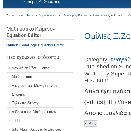
Σωτήρης Δ. Χασάπης
You are here:
Home
Δημοσιευσεις
Ελεύθερος Χρόνος
Αναγνώσεις
Ομίλιες Ξ.Ζ
Μαθηματικό Κείμενο-
Ομίλιες Ξ.Ζο
Equation Editor
Launch CodeCogs Equation Editor
Περιεχόμενα Ιστότοπου
Category:
Αναγνώ
Published on Sund
Αρχική σελίδα - Home
Written by Super 
Μαθηματικά
Hits: 6091
Διαγωνισμοί Μαθηματικών
Απλά έχει πλάκα 
Σχολικα
{edocs}http://us
Τηλεκπαίδευση
Από ιστοσελίδα 
Διδασκαλία Μαθηματικών
Τ.Π.Ε.
< Prev
Site Map - Χάρτης Ιστότοπου