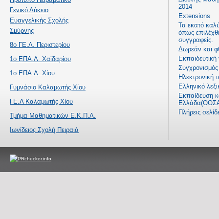
2014
Γενικό Λύκειο
Extensions
Ευαγγελικής Σχολής
Τα εκατό καλ
Σμύρνης
όπως επιλέχθ
συγγραφείς.
8ο ΓΕ.Λ. Περιστερίου
Δωρεάν και φ
Εκπαιδευτική
1ο ΕΠΑ.Λ. Χαϊδαρίου
Συγχρονισμός 
1ο ΕΠΑ.Λ. Χίου
Ηλεκτρονική τ
Ελληνικό λεξι
Γυμνάσιο Καλαμωτής Χίου
Εκπαίδευση κα
ΓΕ.Λ Καλαμωτής Χίου
Ελλάδα(ΟΟΣΑ
Πλήρεις σελί
Τμήμα Μαθηματικών Ε.Κ.Π.Α.
Ιωνίδειος Σχολή Πειραιά