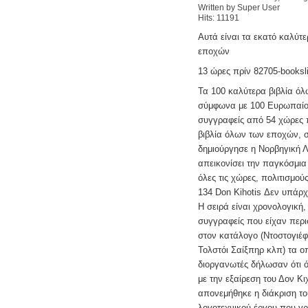
Written by Super User
Hits: 11191
Αυτά είναι τα εκατό καλύτ
εποχών
13 ώρες πρίν 82705-booksli
Τα 100 καλύτερα βιβλία ό
σύμφωνα με 100 Ευρωπαίο
συγγραφείς από 54 χώρες 
βιβλία όλων των εποχών, 
δημιούργησε η Νορβηγική Λ
απεικονίσει την παγκόσμια
όλες τις χώρες, πολιτισμού
134 Don Kihotis Δεν υπάρχ
Η σειρά είναι χρονολογική,
συγγραφείς που είχαν περ
στον κατάλογο (Ντοστογιέφ
Τολστόι Σαίξπηρ κλπ) τα ο
διοργανωτές δήλωσαν ότι όλ
με την εξαίρεση του Δον Κ
απονεμήθηκε η διάκριση τ
λογοτεχνικού έργου που γ