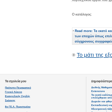
Ο κατάλογος:
Read more: Τα εκατό κ
των εποχών όπως επιλ
σύγχρονους συγγραφεί
Το μάτι της εξ
Τα σχολεία μου
Δημοφιλέστερ
Διεθνής Μαθηματ
Πρότυπο Πειραματικό
Extensions
Γενικό Λύκειο
Τα εκατό καλύτε
Ευαγγελικής Σχολής
επιλέχθηκαν απ
Σμύρνης
Δωρεάν και φθην
Εκπαιδευτική νο
8ο ΓΕ.Λ. Περιστερίου
Ηλεκτρονική τάξ