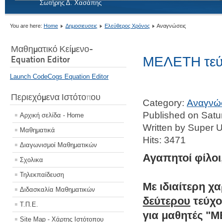
Σωτήρης Δ. Χασάπης
You are here:
Home
Δημοσιευσεις
Ελεύθερος Χρόνος
Αναγνώσεις
Μαθηματικό Κείμενο-
ΜΕΛΕΤΗ τεύχ
Equation Editor
Launch CodeCogs Equation Editor
Περιεχόμενα Ιστότοπου
Category:
Αναγνώ
Published on Sat
Αρχική σελίδα - Home
Written by Super 
Μαθηματικά
Hits: 3471
Διαγωνισμοί Μαθηματικών
Αγαπητοί φίλοι
Σχολικα
Τηλεκπαίδευση
Με ιδιαίτερη 
Διδασκαλία Μαθηματικών
δεύτερου
τεύχο
Τ.Π.Ε.
για μαθητές "
Site Map - Χάρτης Ιστότοπου