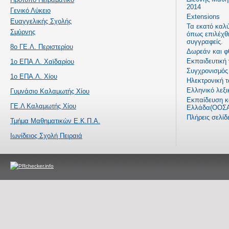
2014
Γενικό Λύκειο
Extensions
Ευαγγελικής Σχολής
Τα εκατό καλ
Σμύρνης
όπως επιλέχθ
συγγραφείς.
8ο ΓΕ.Λ. Περιστερίου
Δωρεάν και φ
Εκπαιδευτική
1ο ΕΠΑ.Λ. Χαϊδαρίου
Συγχρονισμός 
1ο ΕΠΑ.Λ. Χίου
Ηλεκτρονική τ
Ελληνικό λεξι
Γυμνάσιο Καλαμωτής Χίου
Εκπαίδευση κα
ΓΕ.Λ Καλαμωτής Χίου
Ελλάδα(ΟΟΣΑ
Πλήρεις σελί
Τμήμα Μαθηματικών Ε.Κ.Π.Α.
Ιωνίδειος Σχολή Πειραιά