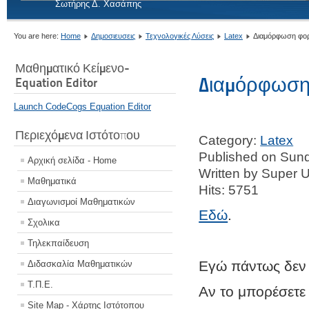
Σωτήρης Δ. Χασάπης
You are here:
Home
Δημοσιευσεις
Τεχνολογικές Λύσεις
Latex
Διαμόρφωση φορ
Μαθηματικό Κείμενο-
Διαμόρφωση 
Equation Editor
Launch CodeCogs Equation Editor
Περιεχόμενα Ιστότοπου
Category:
Latex
Published on Sun
Αρχική σελίδα - Home
Written by Super 
Μαθηματικά
Hits: 5751
Διαγωνισμοί Μαθηματικών
Εδώ
.
Σχολικα
Τηλεκπαίδευση
Εγώ πάντως δεν 
Διδασκαλία Μαθηματικών
Τ.Π.Ε.
Αν το μπορέσετε 
Site Map - Χάρτης Ιστότοπου