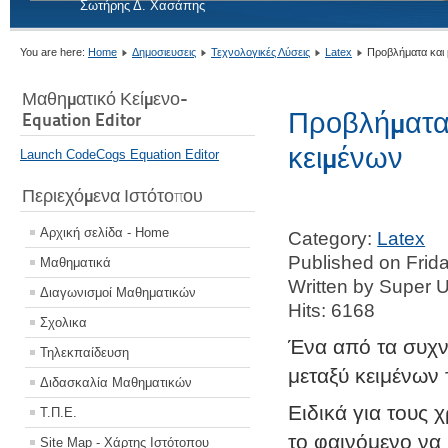
Σωτήρης Δ. Χασάπης
You are here:
Home
Δημοσιευσεις
Τεχνολογικές Λύσεις
Latex
Προβλήματα και 
Μαθηματικό Κείμενο-
Προβλήματα 
Equation Editor
κειμένων
Launch CodeCogs Equation Editor
Περιεχόμενα Ιστότοπου
Αρχική σελίδα - Home
Category:
Latex
Published on Frid
Μαθηματικά
Written by Super 
Διαγωνισμοί Μαθηματικών
Hits: 6168
Σχολικα
Ένα από τα συχν
Τηλεκπαίδευση
μεταξύ κειμένων
Διδασκαλία Μαθηματικών
Ειδικά για τους 
Τ.Π.Ε.
το φαινόμενο να
Site Map - Χάρτης Ιστότοπου