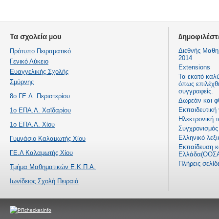
Τα σχολεία μου
Δημοφιλέστ
Διεθνής Μαθη
Πρότυπο Πειραματικό
2014
Γενικό Λύκειο
Extensions
Ευαγγελικής Σχολής
Τα εκατό καλ
Σμύρνης
όπως επιλέχθ
συγγραφείς.
8ο ΓΕ.Λ. Περιστερίου
Δωρεάν και φ
Εκπαιδευτική
1ο ΕΠΑ.Λ. Χαϊδαρίου
Ηλεκτρονική τ
1ο ΕΠΑ.Λ. Χίου
Συγχρονισμός 
Ελληνικό λεξι
Γυμνάσιο Καλαμωτής Χίου
Εκπαίδευση κα
ΓΕ.Λ Καλαμωτής Χίου
Ελλάδα(ΟΟΣΑ
Πλήρεις σελί
Τμήμα Μαθηματικών Ε.Κ.Π.Α.
Ιωνίδειος Σχολή Πειραιά