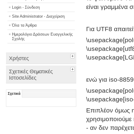
είναι γραμμένα 
Login - Σύνδεση
Site Administrator - Διαχείριση
Όλα τα Άρθρα
Για UTF8 απαιτεί
Ημερολόγιο Δράσεων Ευαγγελικής
Σχολής
\usepackage[polu
\usepackage[utf8
\usepackage[LGR
Χρήστες
Σχετικές Θεματικές
Ιστοσελίδες
ενώ για iso-8859
\usepackage[pol
Σχετικά
\usepackage[iso
Επιπλέον όμως η
χρησιμοποιούμε 
- αν δεν παρέχετ