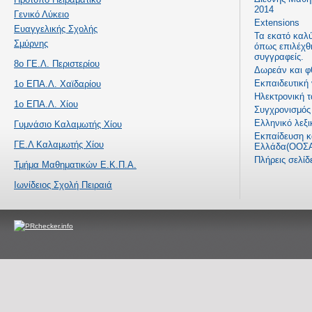
2014
Γενικό Λύκειο
Extensions
Ευαγγελικής Σχολής
Τα εκατό καλ
Σμύρνης
όπως επιλέχθ
συγγραφείς.
8ο ΓΕ.Λ. Περιστερίου
Δωρεάν και φ
Εκπαιδευτική
1ο ΕΠΑ.Λ. Χαϊδαρίου
Ηλεκτρονική τ
1ο ΕΠΑ.Λ. Χίου
Συγχρονισμός 
Ελληνικό λεξι
Γυμνάσιο Καλαμωτής Χίου
Εκπαίδευση κα
ΓΕ.Λ Καλαμωτής Χίου
Ελλάδα(ΟΟΣΑ
Πλήρεις σελί
Τμήμα Μαθηματικών Ε.Κ.Π.Α.
Ιωνίδειος Σχολή Πειραιά