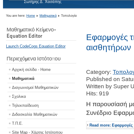
Σωτήρης Δ. Χασάπης
You are here:
Home
Μαθηματικά
Τοπολογία
Μαθηματικό Κείμενο-
Εφαρμογές τ
Equation Editor
αισθητήρων
Launch CodeCogs Equation Editor
Περιεχόμενα Ιστότοπου
Αρχική σελίδα - Home
Category:
Τοπολογ
Published on Satur
Μαθηματικά
Written by Super 
Διαγωνισμοί Μαθηματικών
Hits: 919
Σχολικα
Η παρουσίασή μα
Τηλεκπαίδευση
Συνέδριο Εφαρμ
Διδασκαλία Μαθηματικών
Τ.Π.Ε.
Read more: Εφαρμογές 
Site Map - Χάρτης Ιστότοπου