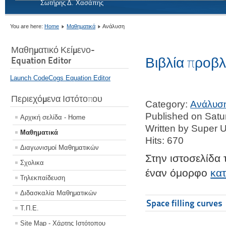
Σωτήρης Δ. Χασάπης
You are here:
Home
Μαθηματικά
Ανάλυση
Μαθηματικό Κείμενο-
Βιβλία προβ
Equation Editor
Launch CodeCogs Equation Editor
Περιεχόμενα Ιστότοπου
Category:
Ανάλυσ
Published on Sat
Αρχική σελίδα - Home
Written by Super 
Μαθηματικά
Hits: 670
Διαγωνισμοί Μαθηματικών
Στην ιστοσελίδα
Σχολικα
έναν όμορφο
κα
Τηλεκπαίδευση
Διδασκαλία Μαθηματικών
Space filling curves
Τ.Π.Ε.
Site Map - Χάρτης Ιστότοπου