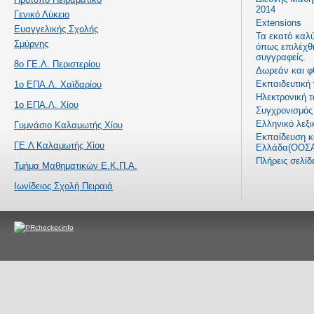
2014
Γενικό Λύκειο
Extensions
Ευαγγελικής Σχολής
Τα εκατό καλ
Σμύρνης
όπως επιλέχθ
συγγραφείς.
8ο ΓΕ.Λ. Περιστερίου
Δωρεάν και φ
Εκπαιδευτική
1ο ΕΠΑ.Λ. Χαϊδαρίου
Ηλεκτρονική τ
1ο ΕΠΑ.Λ. Χίου
Συγχρονισμός 
Ελληνικό λεξι
Γυμνάσιο Καλαμωτής Χίου
Εκπαίδευση κα
ΓΕ.Λ Καλαμωτής Χίου
Ελλάδα(ΟΟΣΑ
Πλήρεις σελί
Τμήμα Μαθηματικών Ε.Κ.Π.Α.
Ιωνίδειος Σχολή Πειραιά