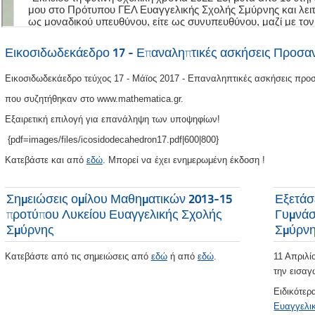
Εικοσιδωδεκάεδρο 17 - Επαναληπτικές ασκήσεις Προσαν
Εικοσιδωδεκάεδρο τεύχος 17 - Μάϊος 2017 - Επαναληπτικές ασκήσεις προ
που συζητήθηκαν στο www.mathematica.gr.
Εξαιρετική επιλογή για επανάληψη των υποψηφίων!
{pdf=images/files/icosidodecahedron17.pdf|600|800}
Κατεβάστε και από
εδώ
. Μπορεί να έχει ενημερωμένη έκδοση !
Σημειώσεις ομίλου Μαθηματικών 2013-15
Εξετάσ
προτύπου Λυκείου Ευαγγελικής Σχολής
Γυμνάσ
Σμύρνης
Σμύρνη
Κατεβάστε από τις σημειώσεις από
εδώ
ή από
εδώ
.
11 Απριλ
την εισαγ
Ειδικότερ
Ευαγγελι