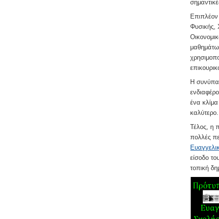
σημαντικ
Επιπλέον 
Φυσικής, 
Οικονομικ
μαθημάτων
χρησιμοπο
επικουρικ
Η συνύπαρ
ενδιαφέρο
ένα κλίμα
καλύτερο.
Τέλος, η 
πολλές π
Ευαγγελι
είσοδο το
τοπική δη