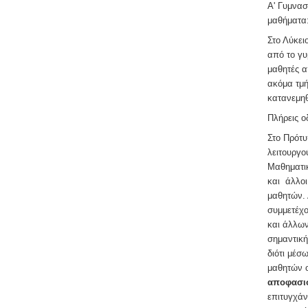
Α' Γυμνασ
μαθήματα
Στο Λύκει
από το γυ
μαθητές α
ακόμα τμή
κατανεμηθ
Πλήρεις ο
Στο Πρότ
λειτουργ
Μαθηματικ
και άλλοι
μαθητών. 
συμμετέχο
και άλλων
σημαντικ
διότι μέσ
μαθητών ο
αποφασι
επιτυγχάν