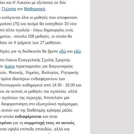
ίου και Α' Λυκείου με εξετάσεις σε δύο
:
Γλώσσα
και
Μαθηματικά
.
ο εισάγονται όλοι οι μαθητές που αποφοιτούν
μνάσιο (75) και ακόμα θα εισαχθούν 33 νέοι
πό άλλα σχολεία - λόγω δημιουργίας ενός
ματος-, σύνολο 108 μαθητές, οι οποίοι θα
ούν σε 4 τμήματα των 27 μαθητών.
δηγίες για τη διαδικασία θα βρείτε
εδώ
και
εδώ
.
υπο Λύκειο Ευαγγελικής Σχολής Σμύρνης
ούν
όμιλοι
προετοιμασίας για διαγωνισμούς:
ών, Φυσικής, Χημείας, Βιολογίας, Ρητορικής
 όμιλοι ιδιαιτέρων ενδιαφέροντων των
Λειτουργούν καθημερινά από 14:30 - 16:00 και
υν σε αυτούς οι μαθητές του σχολείου, αλλά
 σχολείων της περιοχής. Αποτελούν μία
ή διαφοροποίηση στο εξωσχολικό πρόγραμμα,
ω αυτών και της διαθέσιμης κρίσιμης μάζας
ι οποίοι
ενδιαφέρονται
και είναι
σμένοι
για τη
συμμετοχή τους σε αυτούς
εται υψηλό επίπεδο σπουδών, αλλά και