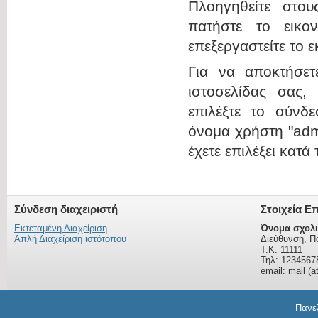
Πλοηγηθείτε στου
πατήστε το εικο
επεξεργαστείτε το 
Για να αποκτήσε
ιστοσελίδας σας,
επιλέξτε το σύνδε
όνομα χρήστη "admi
έχετε επιλέξει κατά
Σύνδεση διαχειριστή
Στοιχεία Ε
Εκτεταμένη Διαχείριση
Όνομα σχολι
Απλή Διαχείριση ιστότοπου
Διεύθυνση, Π
Τ.Κ. 11111
Τηλ: 1234567
email: mail (a
Πανελ