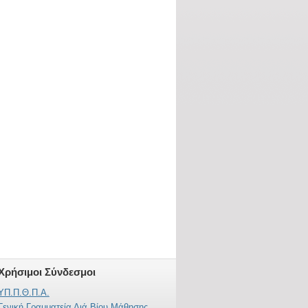
Χρήσιμοι Σύνδεσμοι
ΥΠ.Π.Θ.Π.Α.
Γενική Γραμματεία Διά Βίου Μάθησης