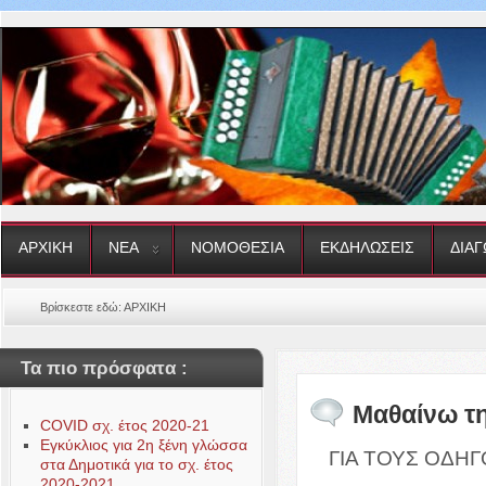
ΑΡΧΙΚΗ
ΝΕΑ
ΝΟΜΟΘΕΣΙΑ
ΕΚΔΗΛΩΣΕΙΣ
ΔΙΑΓ
Βρίσκεστε εδώ:
ΑΡΧΙΚΗ
Τα πιο πρόσφατα :
Μαθαίνω τη
COVID σχ. έτος 2020-21
Εγκύκλιος για 2η ξένη γλώσσα
ΓΙΑ ΤΟΥΣ ΟΔΗ
στα Δημοτικά για το σχ. έτος
2020-2021