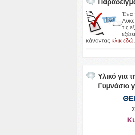
Παράδειγμα
Ένα 
Λυκε
τις 
εξέτ
κάνοντας
κλικ εδώ
Υλικό για 
Γυμνάσιο γι
ΘΕ
Σ
Κ