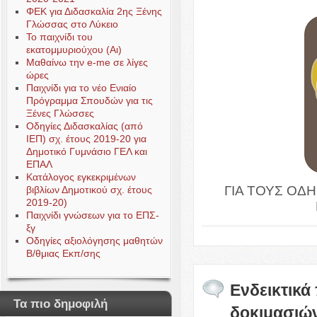
ΦΕΚ για Διδασκαλία 2ης Ξένης
Γλώσσας στο Λύκειο
Το παιχνίδι του
εκατομμυριούχου (Αι)
Μαθαίνω την e-me σε λίγες
ώρες
Παιχνίδι για το νέο Ενιαίο
Πρόγραμμα Σπουδών για τις
Ξένες Γλώσσες
Οδηγίες Διδασκαλίας (από
ΙΕΠ) σχ. έτους 2019-20 για
Δημοτικό Γυμνάσιο ΓΕΛ και
ΕΠΑΛ
Κατάλογος εγκεκριμένων
ΓΙΑ ΤΟΥΣ ΟΔ
βιβλίων Δημοτικού σχ. έτους
2019-20)
Παιχνίδι γνώσεων για το ΕΠΣ-
ξγ
Οδηγίες αξιολόγησης μαθητών
Β/θμιας Εκπ/σης
Ενδεικτικά
Τα πιο δημοφιλή
δοκιμασιώ