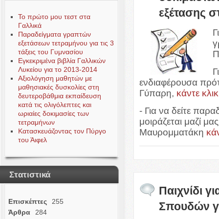
εξέτασης σ
Το πρώτο μου τεστ στα
Γαλλικά
Γ
Παραδείγματα γραπτών
γ
εξετάσεων τετραμήνου για τις 3
τάξεις του Γυμνασίου
Π
Εγκεκριμένα βιβλία Γαλλικών
Λυκείου για το 2013-2014
Γ
Αξιολόγηση μαθητών με
ενδιαφέρουσα πρό
μαθησιακές δυσκολίες στη
Γύπαρη,
κάντε κλι
δευτεροβάθμια εκπαίδευση
κατά τις ολιγόλεπτες και
- Για να δείτε πα
ωριαίες δοκιμασίες των
μοιράζεται μαζί μ
τετραμήνων
Κατασκευάζοντας τον Πύργο
Μαυρομματάκη
κάν
του Άιφελ
Στατιστικά
Παιχνίδι γ
Επισκέπτες
255
Σπουδών γι
Άρθρα
284