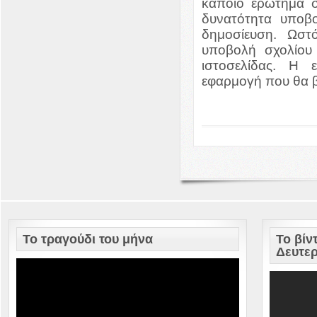
κάποιο ερώτημα σχ
δυνατότητα υποβ
δημοσίευση. Ωστ
υποβολή σχολίου
ιστοσελίδας. Η 
εφαρμογή που θα β
To τραγούδι του μήνα
To βίν
Δευτε