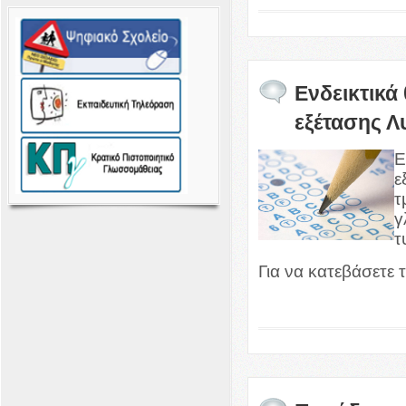
Ενδεικτικά
εξέτασης Λ
Ε
ε
τ
γ
τ
Για να κατεβάσετε 