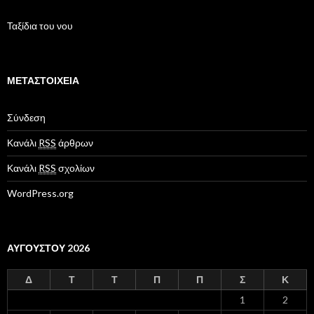
Ταξίδια του νου
ΜΕΤΑΣΤΟΙΧΕΊΑ
Σύνδεση
Κανάλι
RSS
άρθρων
Κανάλι
RSS
σχολίων
WordPress.org
ΑΥΓΟΎΣΤΟΥ 2026
Δ
Τ
Τ
Π
Π
Σ
Κ
1
2