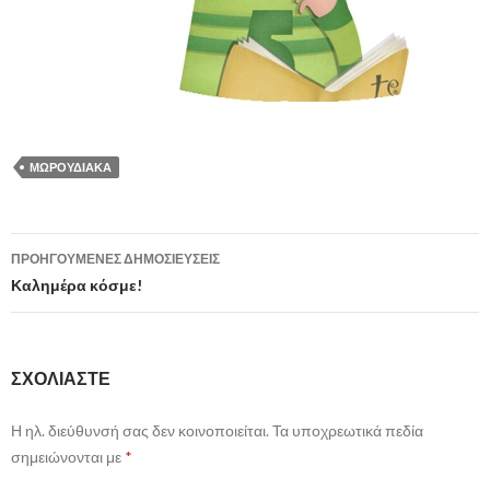
ΜΩΡΟΥΔΙΑΚΆ
ΠΡΟΗΓΟΎΜΕΝΕΣ ΔΗΜΟΣΙΕΎΣΕΙΣ
Πλοήγηση άρθρων
Καλημέρα κόσμε!
ΣΧΟΛΙΆΣΤΕ
Η ηλ. διεύθυνσή σας δεν κοινοποιείται. Τα υποχρεωτικά πεδία
σημειώνονται με
*