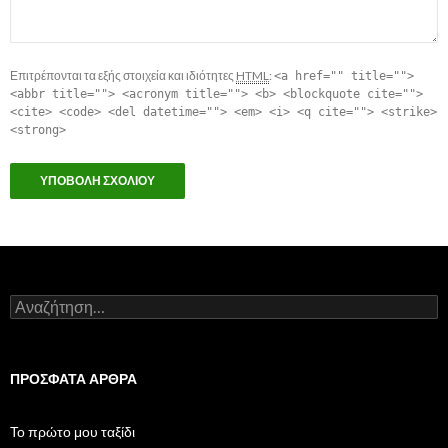
Επιτρέπονται τα εξής στοιχεία και ιδιότητες
HTML
:
<a href="" title="">
<abbr title=""> <acronym title=""> <b> <blockquote cite="">
<cite> <code> <del datetime=""> <em> <i> <q cite=""> <strike>
<strong>
Αναζήτηση για:
ΠΡΌΣΦΑΤΑ ΆΡΘΡΑ
Το πρώτο μου ταξίδι