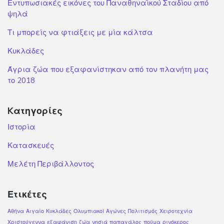
Εντυπωσιακές εικόνες του Παναθηναϊκού Σταδίου από
ψηλά
Τι μπορείς να φτιάξεις με μία κάλτσα
Κυκλάδες
Άγρια ζώα που εξαφανίστηκαν από τον πλανήτη μας
το 2018
Kατηγορίες
Ιστορία
Κατασκευές
Μελέτη Περιβάλλοντος
Ετικέτες
Αθήνα
Αιγαίο
Κυκλάδες
Ολυμπιακοί Αγώνες
Πολιτισμός
Χειροτεχνία
Χριστούγεννα
εξαφάνιση
ζώα
νησιά
παπαγάλος
πούμα
ρινόκερος